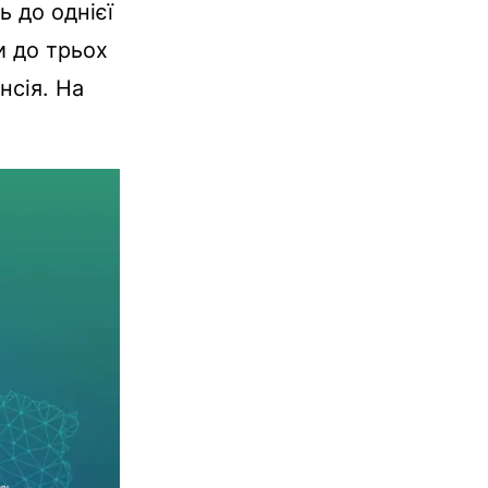
ь до однієї
и до трьох
нсія. На