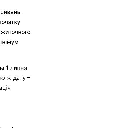
гривень,
початку
рожиточного
мінімум
а 1 липня
цю ж дату –
ація