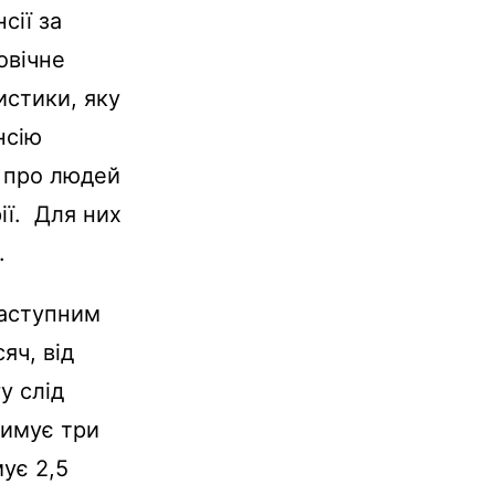
сії за
овічне
истики, яку
нсію
и про людей
рії. Для них
.
наступним
яч, від
у слід
римує три
ує 2,5