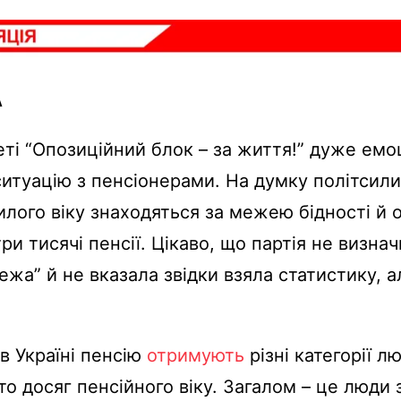
А
зеті “Опозиційний блок – за життя!” дуже емо
итуацію з пенсіонерами. На думку політсил
лого віку знаходяться за межею бідності й
ри тисячі пенсії. Цікаво, що партія не визна
ежа” й не вказала звідки взяла статистику, а
в Україні пенсію
отримують
різні категорії л
хто досяг пенсійного віку. Загалом – це люди 