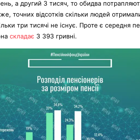
вень, а другий 3 тисяч, то обидва потрапляют
тже, точних відсотків скільки людей отримал
ільки три тисячі не існує. Проте є середня пе
она
складає
3 393 гривні.