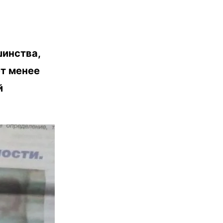
шинства,
т менее
й