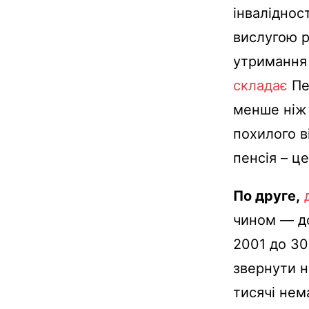
інвалідност
вислугою р
утримання 
складає
Пе
менше ніж 
похилого ві
пенсія – ц
По друге
,
чином — до
2001 до 30
звернути н
тисячі нем