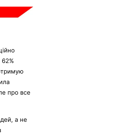
ційно
и 62%
 отримую
чила
ле про все
юдей, а не
з