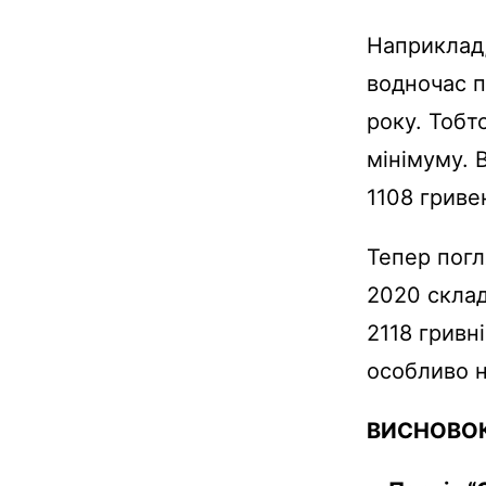
Наприклад,
водночас п
року. Тобт
мінімуму. 
1108 гривен
Тепер погл
2020 склад
2118 гривн
особливо н
ВИСНОВО