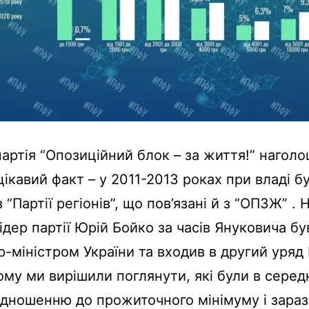
партія “Опозиційний блок – за життя!” наголо
 цікавий факт – у 2011-2013 роках при владі б
 “Партії регіонів”, що пов’язані й з “ОПЗЖ” .
ідер партії Юрій Бойко за часів Януковича бу
р-міністром України та входив в другий уря
ому ми вирішили поглянути, які були в серед
відношенню до прожиточного мінімуму і зараз