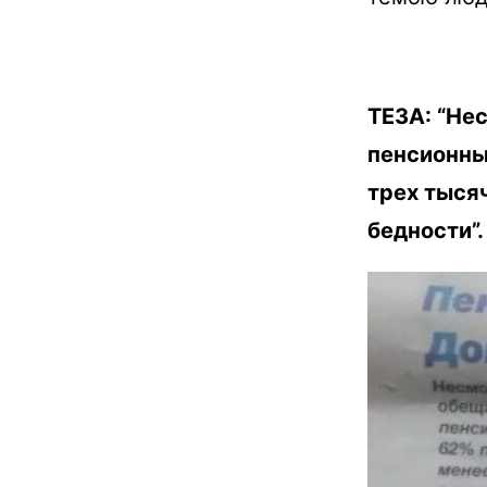
ТЕЗА: “Не
пенсионны
трех тысяч
бедности”