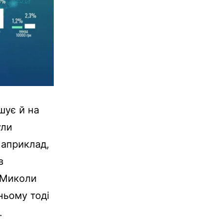
шує й на
ули
 Наприклад,
в
д Миколи
ньому тоді
.