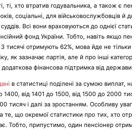
і, ті, хто втратив годувальника, а також є пен
оків, соціальні, для військовослужбовців й д
суддів. Всі вони враховуються до однієї стат
нсійний фонд України. Тобто, навіть якщо пе
3 тисячі отримують 62%, мова йде не тільк
ку, як зазначає партія, але й про інші катего
е додаткова фінансова підтримка від держави
дані
в статистиці поділені за сумою виплат, 
 1400, від 1401 до 1500, від 1500 до 2000 тис
00 тисяч і далі за зростанням. Особливу уваг
а те, що окремої статистики про тих, хто от
ає. Тобто, припустимо, один пенсіонер отрим