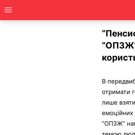
“Пенсио
“ОПЗЖ”
корист
В передвиб
отримати г
лише взяти
емоційних 
“ОПЗЖ” на
темою люд