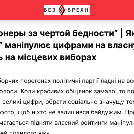
неры за чертой бедности” | Як
 маніпулює цифрами на власн
ь на місцевих виборах
орчих перегонах політичні партії ладні на вс
олоси. Коли красивих обіцянок замало, то п
 великі цифри, обрати соціально значущу те
фото, щоб ніхто не залишився байдужим. Про
магається підняти власний рейтинги маніпу
ей похилого віку.