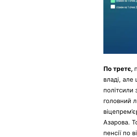
По третє
,
владі, але
політсили з
головний л
віцепрем’є
Азарова. Т
пенсії по 