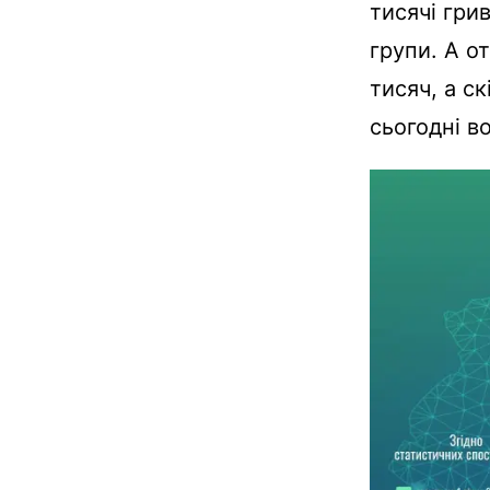
тисячі гри
групи. А о
тисяч, а ск
сьогодні в