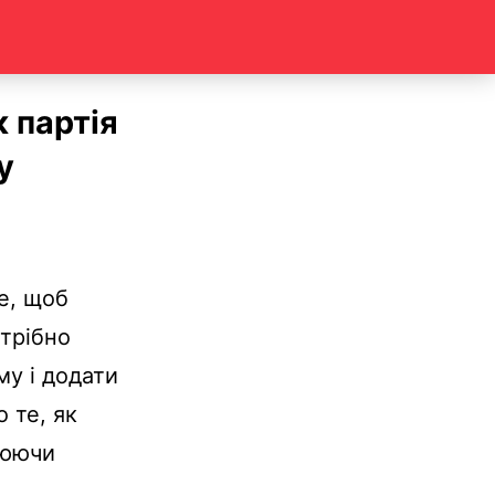
 партія
у
е, щоб
отрібно
му і додати
 те, як
люючи