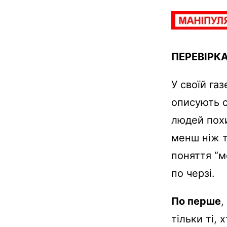
ПЕРЕВІРК
У своїй га
описують с
людей похи
менш ніж т
поняття “м
по черзі.
По перше
,
тільки ті, 