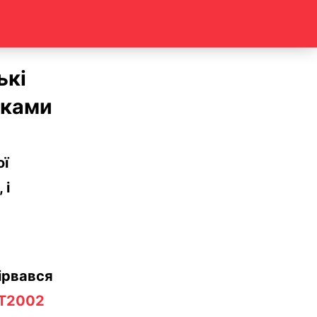
ькі
нками
ої
 і
ірвався
 Т2002