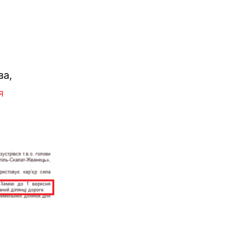
ва,
я