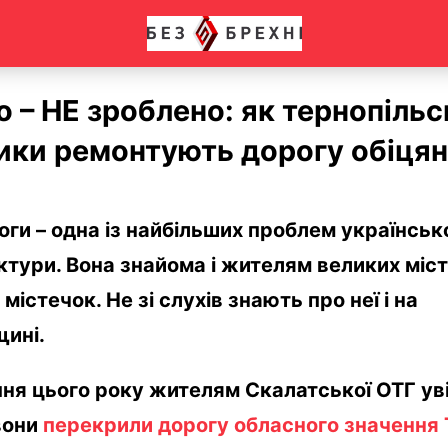
 – НЕ зроблено: як тернопільс
ики ремонтують дорогу обіця
оги – одна із найбільших проблем українськ
тури. Вона знайома і жителям великих міст,
містечок. Не зі слухів знають про неї і на
щині.
пня цього року жителям Скалатської ОТГ ув
вони
перекрили дорогу обласного значення