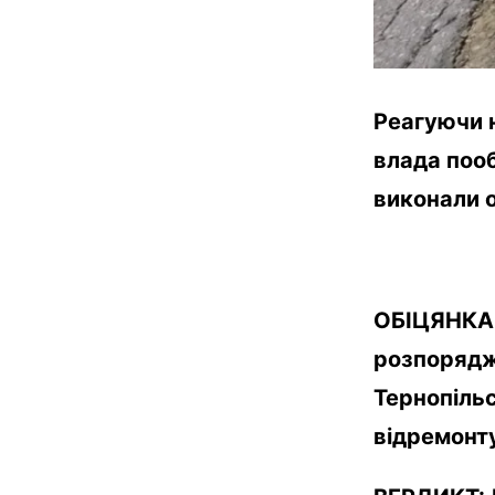
Реагуючи н
влада пооб
виконали о
ОБІЦЯНКА
розпорядж
Тернопільс
відремонт