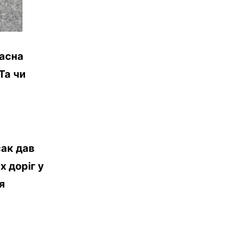
ласна
Та чи
сак дав
 доріг у
я