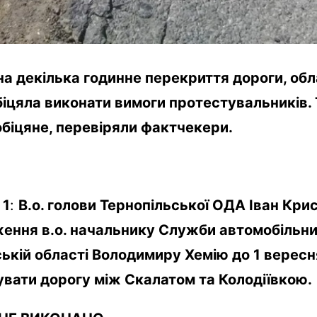
а декілька годинне перекриття дороги, об
іцяла виконати вимоги протестувальників. 
біцяне, перевіряли фактчекери.
1
:
В.о. голови Тернопільської ОДА Іван Кри
ення в.о. начальнику Служби автомобільних
ькій області Володимиру Хемію до 1 вересн
увати дорогу між Скалатом та Колодіївкою.