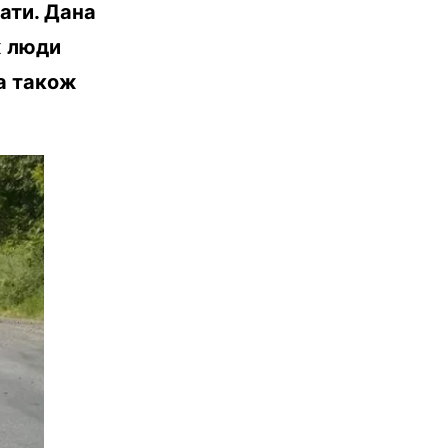
вати. Дана
ж люди
 а також