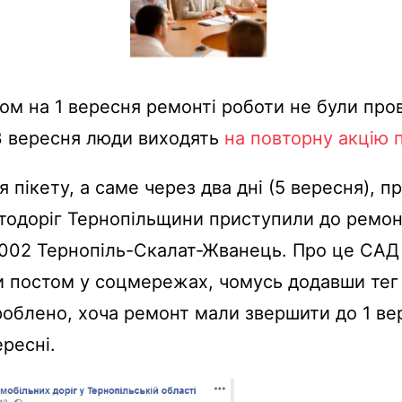
ом на 1 вересня ремонті роботи не були пров
3 вересня люди виходять
на повторну акцію 
я пікету, а саме через два дні (5 вересня), п
тодоріг Тернопільщини приступили до ремон
2002 Тернопіль-Скалат-Жванець. Про це САД
и постом у соцмережах, чомусь додавши тег
облено, хоча ремонт мали звершити до 1 вер
ересні.