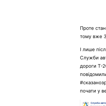
Проте стан
тому вже 
І лише післ
Служби ав
дороги Т-
повідомил
#сказанозр
почати у в