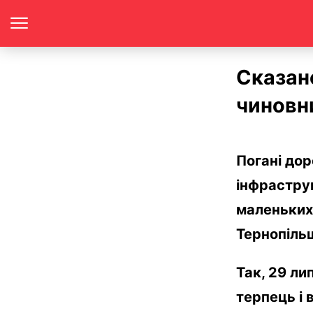
Сказано
чиновн
Погані дор
інфраструк
маленьких 
Тернопіль
Так, 29 ли
терпець і 