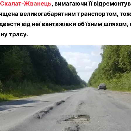
-Скалат-Жванець
, вимагаючи її відремонту
нищена великогабаритним транспортом, то
двести від неї вантажівки об’їзним шляхом,
ну трасу.