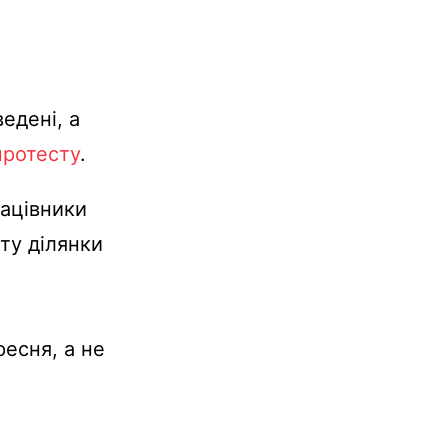
едені, а
протесту
.
рацівники
ту ділянки
есня, а не