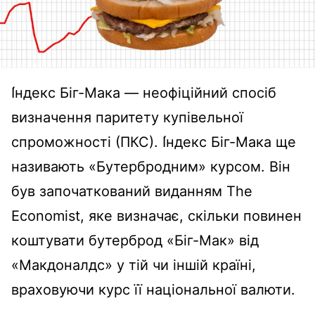
І́ндекс Біг-Мака — неофіційний спосіб
визначення паритету купівельної
спроможності (ПКС). І́ндекс Біг-Мака ще
називають «Бутербродним» курсом. Він
був започаткований виданням The
Economist, яке визначає, скільки повинен
коштувати бутерброд «Біг-Мак» від
«Макдоналдс» у тій чи іншій країні,
враховуючи курс її національної валюти.