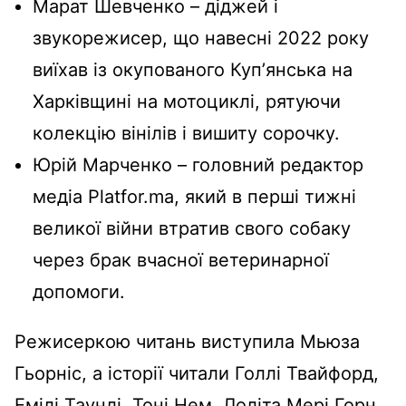
Марат Шевченко – діджей і
звукорежисер, що навесні 2022 року
виїхав із окупованого Купʼянська на
Харківщині на мотоциклі, рятуючи
колекцію вінілів і вишиту сорочку.
Юрій Марченко – головний редактор
медіа Platfor.ma, який в перші тижні
великої війни втратив свого собаку
через брак вчасної ветеринарної
допомоги.
Режисеркою читань виступила Мьюза
Гьорніс, а історії читали Голлі Твайфорд,
Емілі Таунлі, Тоні Нем, Лоліта Мері Горн,