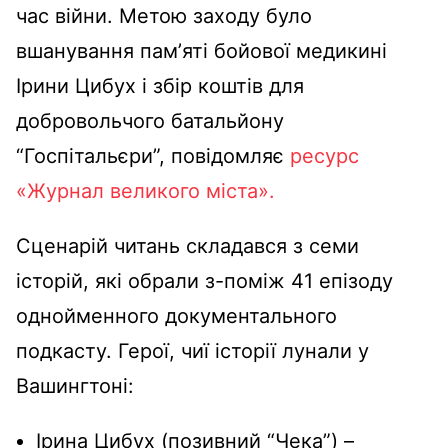
час війни. Метою заходу було
вшанування памʼяті бойової медикині
Ірини Цибух і збір коштів для
добровольчого батальйону
“Госпітальєри”, повідомляє
ресурс
«Журнал великого міста».
Сценарій читань складався з семи
історій, які обрали з-поміж 41 епізоду
однойменного документального
подкасту. Герої, чиї історії лунали у
Вашингтоні:
Ірина Цибух (позивний “Чека”) –