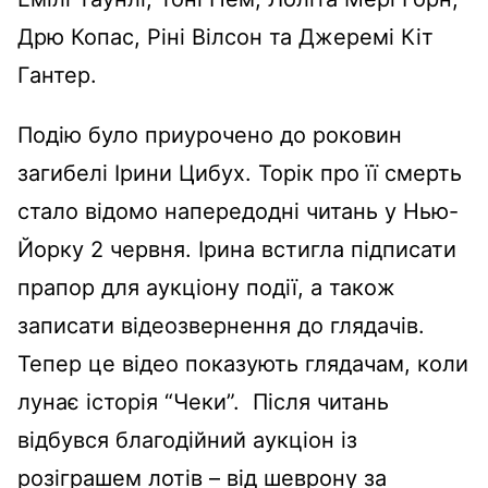
Дрю Копас, Ріні Вілсон та Джеремі Кіт
Гантер.
Подію було приурочено до роковин
загибелі Ірини Цибух. Торік про її смерть
стало відомо напередодні читань у Нью-
Йорку 2 червня. Ірина встигла підписати
прапор для аукціону події, а також
записати відеозвернення до глядачів.
Тепер це відео показують глядачам, коли
лунає історія “Чеки”. Після читань
відбувся благодійний аукціон із
розіграшем лотів – від шеврону за