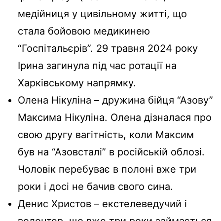
медійниця у цивільному житті, що
стала бойовою медикинею
“Госпітальєрів”. 29 травня 2024 року
Ірина загинула під час ротації на
Харківському напрямку.
Олена Нікуліна – дружина бійця “Азову”
Максима Нікуліна. Олена дізналася про
свою другу вагітність, коли Максим
був на “Азовсталі” в російській облозі.
Чоловік перебуває в полоні вже три
роки і досі не бачив свого сина.
Денис Христов – екстелеведучий і
волонтер, що вже три роки займається