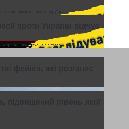
ою метою “акустичного терору” є…
есії проти України відчує
 розробці. Яка ситуація з екологічними…
лі фейків, які розганяє
, підвищений рівень якої