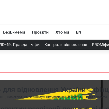
БезБ-меми
Проєкти
Хто ми
EN
ID-19. Правда і міфи
Контроль відновлення
PROМіф
для відновлення України – фікц
ішні, намагаються як мінімум цитувати, як максимум – повторювати.
спектиу реалізації програм відн