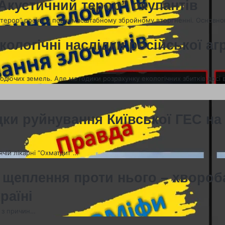
“Акустичний терор” окупантів
ий терор” росіян у повномасштабному збройному вторгненні. Основн
кологічні наслідки російської агр
родючих земель. Але методики розрахунку екологічних збитків досі в
ки руйнування Київської ГЕС на т
ячій лікарні “Охматдит”…
 щеплення проти нього – хвороба
раїні
а з причин…