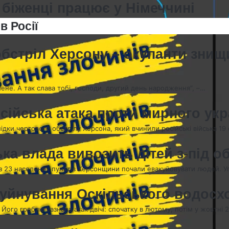
 біженці працює у Німеччині
в Росії
обстріл Херсону – окупанти знищ
мене. А так слава тобі, господи, другий день народження”, –…
сійська атака проти мирного укр
лідки чергового обстрілу Херсона, який вчинили російські війська 19
ька влада вивозить дітей з-під о
 з 23 населених пунктів Херсонщини почали евакуйовувати людей. 
 Руйнування Оскільського водос
 Його греблю зазнала атак двічі: спочатку в лютому, потім у жовтні