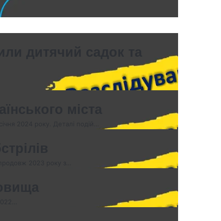
или дитячий садок та
аїнського міста
 січня 2024 року. Деталі подій…
бстрілів
Упродовж 2023 року з…
ховища
 2022…