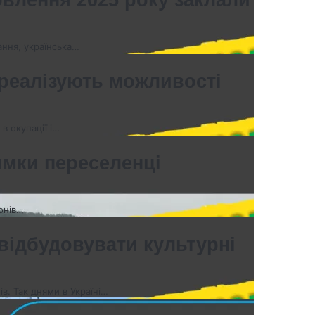
вання, українська…
 реалізують можливості
в окупації і…
имки переселенці
онів…
відбудовувати культурні
в. Так днями в Україні…