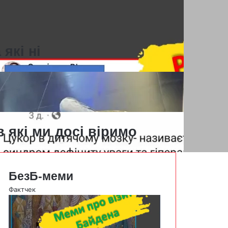
 які ні
 які ми досі віримо
БезБ-меми
Фактчек