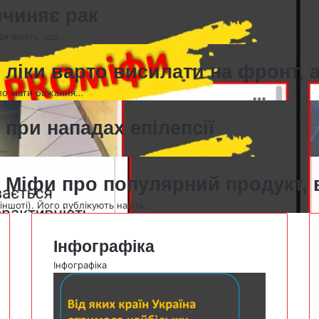
ичиняє рак
и вірять, що…
 ліки варто висилати на фронт, а
ало мати бажання…
при нападах епілепсії
а…
 Міфи про популярний продукт, в
ншоті). Його публікують навіть…
Інфографіка
Інфографіка