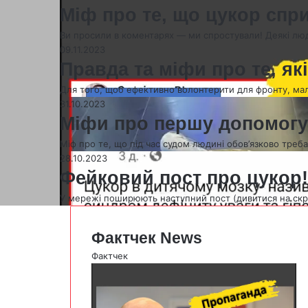
Міф про те, що цукор спр
Ви просили в коментарях — ми спростували! Деякі люд
09.11.2023
Правда та міфи про те, які
Для того, щоб ефективно волонтерити для фронту, м
31.10.2023
Міфи про першу допомогу 
Міф про те, що під час судом людині обов’язково треб
28.10.2023
Фейковий пост про цукор!
У мережі поширюють наступний пост (дивитися на скрі
Фактчек News
Фактчек