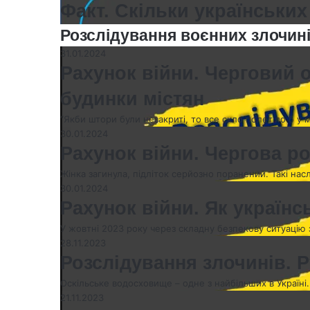
Факт. Скільки українських
Розслідування воєнних злочині
31.01.2024
Рахунок війни. Черговий 
будинки містян
“Якби штори були незакриті, то все скло полетіло б у 
30.01.2024
Рахунок війни. Чергова ро
Жінка загинула, підліток серйозно поранений. Такі нас
30.01.2024
Рахунок війни. Як українс
У жовтні 2023 року через складну безпекову ситуацію
28.11.2023
Розслідування злочинів.
Оскільське водосховище – одне з найбільших в Україні.
21.11.2023