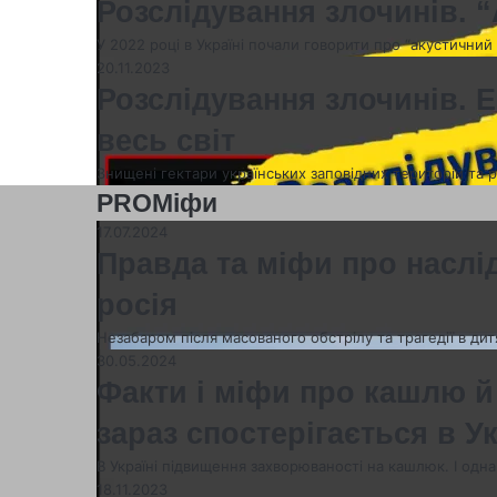
Розслідування злочинів. 
У 2022 році в Україні почали говорити про “акустичн
20.11.2023
Розслідування злочинів. Е
весь світ
Знищені гектари українських заповідних територій та 
PROМіфи
17.07.2024
Правда та міфи про наслід
росія
Незабаром після масованого обстрілу та трагедії в дит
30.05.2024
Факти і міфи про кашлю й
зараз спостерігається в Ук
В Україні підвищення захворюваності на кашлюк. І одн
18.11.2023