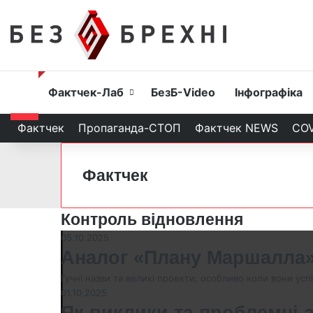
Головна
Фактчек-Лаб
БезБ-Video
Інфографіка
Фактчек
Пропаганда-СТОП
Фактчек NEWS
COV
Фактчек
Контроль відновлення
05.10.2025
Аналог «Плану Маршалла» 
Гучні назви та великі проекти, особливо коли вони усп
01.10.2025
Як виклики та проблемні а