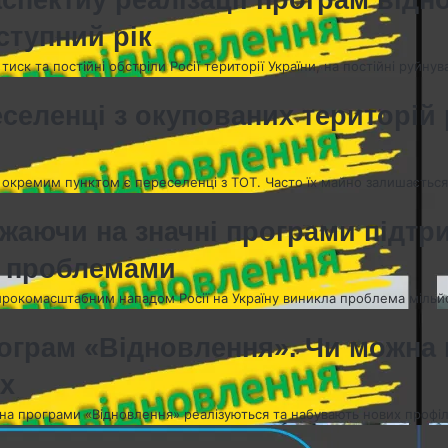
ступний рік
иск та постійні обстріли Росії території України, на постійні руйну
еселенці з окупованих територій
, окремим пунктом є переселенці з ТОТ. Часто їх майно залишається 
ажаючи на значні програми підтр
и проблемами
 широкомасштабним нападом Росії на Україну виникла проблема мільй
ограм «Відновлення». Чи можна 
ах
а програми «Відновлення» реалізуються та набувають нових профілі