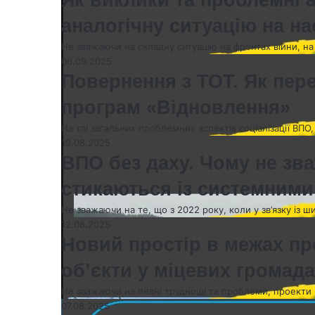
аналогічну ситуацію на на
Не зважаючи на складну ситуацію на фронтах війни, на т
06.09.2025
Повернення з ТОТ. Як пер
програм «Відновлення»
На тлі загальних проблемних аспектів соціалізації ВПО
19.08.2025
ВПО без даху. Чому не зв
стикаються із системним
Не зважаючи на те, що з 2022 року, коли у зв’язку із
12.08.2025
Новий простір в межах пр
об’єкти у міцевих громад
Не зважаючи на певні труднощі та проблеми, проекти н
07.08.2025