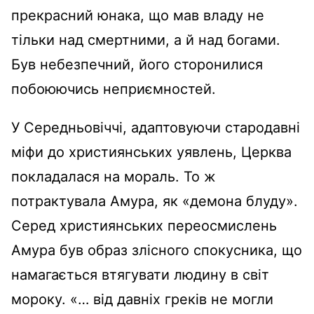
прекрасний юнака, що мав владу не
тільки над смертними, а й над богами.
Був небезпечний, його сторонилися
побоюючись неприємностей.
У Середньовіччі, адаптовуючи стародавні
міфи до християнських уявлень, Церква
покладалася на мораль. То ж
потрактувала Амура, як «демона блуду».
Серед християнських переосмислень
Амура був образ злісного спокусника, що
намагається втягувати людину в світ
мороку. «… від давніх греків не могли