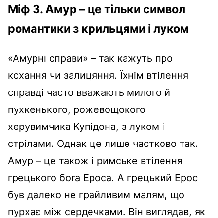
Міф 3. Амур – це тільки символ
романтики з крильцями і луком
«Амурні справи» – так кажуть про
кохання чи залицяння. Їхнім втілення
справді часто вважають милого й
пухкенького, рожевощокого
херувимчика Купідона, з луком і
стрілами. Однак це лише частково так.
Амур – це також і римське втілення
грецького бога Ероса. А грецький Ерос
був далеко не грайливим малям, що
пурхає між сердечками. Він виглядав, як