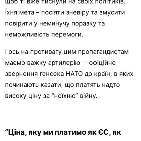
щоб ті вже тиснули на своїх політиків.
Їхня мета – посіяти зневіру та змусити
повірити у неминучу поразку та
неможливість перемоги.
І ось на противагу цим пропагандистам
маємо важку артилерію – офіційне
звернення генсека НАТО до країн, в яких
починають казати, що платять надто
високу ціну за “неїхню” війну.
“Ціна, яку ми платимо як ЄС, як