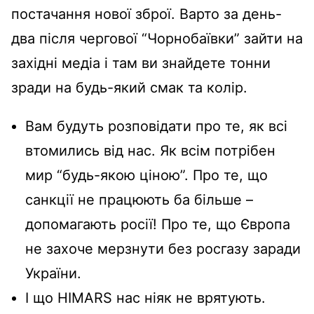
постачання нової зброї. Варто за день-
два після чергової “Чорнобаївки” зайти на
західні медіа і там ви знайдете тонни
зради на будь-який смак та колір.
Вам будуть розповідати про те, як всі
втомились від нас. Як всім потрібен
мир “будь-якою ціною”. Про те, що
санкції не працюють ба більше –
допомагають росії! Про те, що Європа
не захоче мерзнути без росгазу заради
України.
І що HIMARS нас ніяк не врятують.