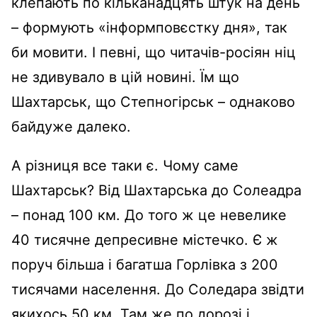
клепають по кільканадцять штук на день
– формують «інформповєстку дня», так
би мовити. І певні, що читачів-росіян ніц
не здивувало в цій новині. Їм що
Шахтарськ, що Степногірськ – однаково
байдуже далеко.
А різниця все таки є. Чому саме
Шахтарськ? Від Шахтарська до Солеадра
– понад 100 км. До того ж це невелике
40 тисячне депресивне містечко. Є ж
поруч більша і багатша Горлівка з 200
тисячами населення. До Соледара звідти
якихось 50 км. Там же по дорозі і