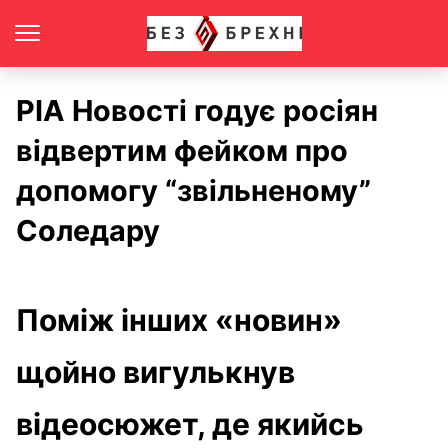
РІА Новості годує росіян
відвертим фейком про
допомогу “звільненому”
Соледару
Поміж інших «новин»
щойно вигулькнув
відеосюжет, де якийсь