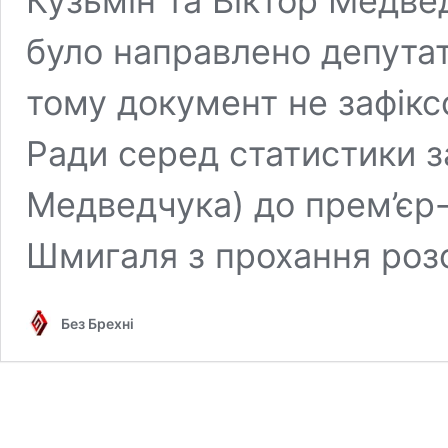
Кузьмін та Віктор Медвед
було направлено депутат
тому документ не зафікс
Ради серед статистики за
Медведчука) до прем’єр-
Шмигаля з прохання роз
Без Брехні