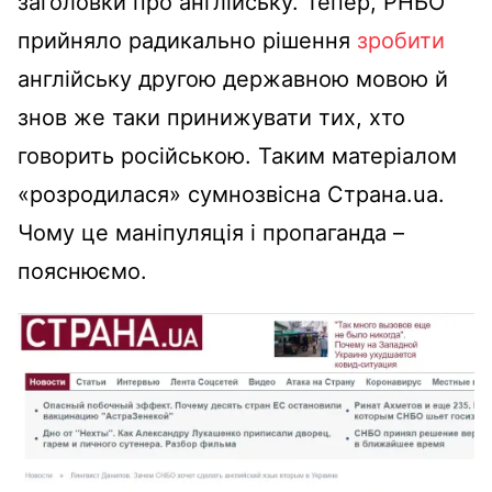
заголовки про англійську. Тепер, РНБО
прийняло радикально рішення
зробити
англійську другою державною мовою й
знов же таки принижувати тих, хто
говорить російською. Таким матеріалом
«розродилася» сумнозвісна Страна.ua.
Чому це маніпуляція і пропаганда –
пояснюємо.