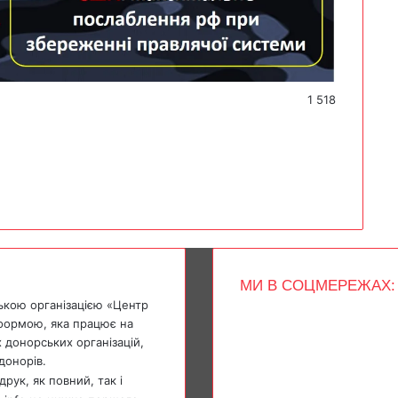
1 518
МИ В СОЦМЕРЕЖАХ:
ькою організацією «Центр
Facebook
тформою, яка працює на
X
 донорських організацій,
YouTube
донорів.
Instagram
Telegram
рук, як повний, так і
TikTok