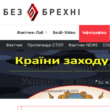
Головна
Фактчек-Лаб
БезБ-Video
Інфографіка
Фактчек
Пропаганда-СТОП
Фактчек NEWS
COV
Головна сторінка
/
Інфографіка
/
Бачення країн Захо
Інфографіка
Фактчек
Бачення країн За
Україні. За версіє
Олександр Гороховський
13.06.2022