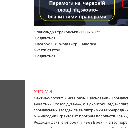
Олександр Гороховський
13.06.2022
Поділитися
Facebook
X
WhatsApp
Telegram
Читати статтю
Поділитися
F
X
W
T
V
P
a
h
e
i
r
c
a
l
b
i
e
t
e
e
n
b
s
g
r
t
ХТО МИ:
o
A
r
Фактчек-проєкт «Без Брехні» заснований Громадс
o
p
a
аналітики і розслідувань», є відкритою медіа-пла
k
p
m
громадських засадах та за підтримки міжнародних
міжнародних грантових програм посольств країн-
Редакція фактчек-проекту «Без Брехні» вітає перед