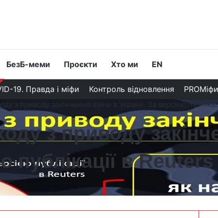
БезБ-меми
Проєкти
Хто ми
EN
ID-19. Правда і міфи
Контроль відновлення
PROМіф
ду з приводу закінчення війни в Україні. За версією публікац
ходу з приводу закінч
ю публікації в Reuters