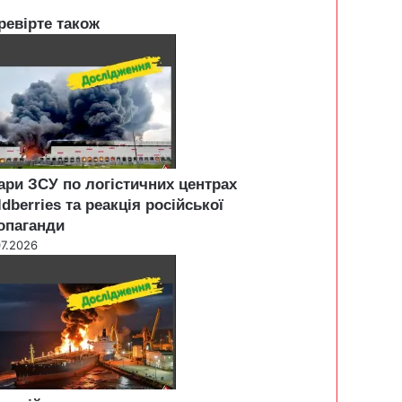
ревірте також
ари ЗСУ по логістичних центрах
ldberries та реакція російської
опаганди
07.2026