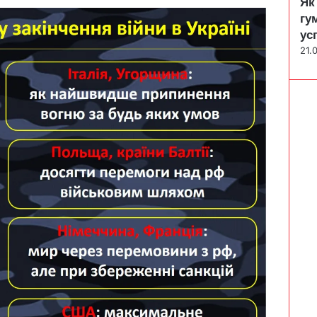
Як
гу
ус
21.