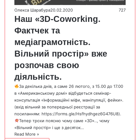
Олекса Шарабура
20.02.2020
727
Наш «3D-Сoworking.
Фактчек та
медіаграмотність.
Вільний простір» вже
розпочав свою
діяльність.
За декілька днів, а саме 26 лютого, з 15.00 до 17.00
в «Американському домі» відбудеться семінар-
консультація «Інформаційні міфи, маніпуляції, фейки».
(вхід вільний за попередньої реєстрації за
посиланням: https://forms.gle/Hsfhydhgez6G476U8).
Тепер трохи поясню чому саме «3D».., чому
«Вільний простір» і ще з десяток…
Read More »