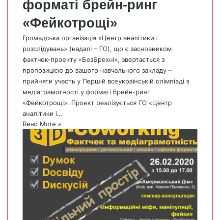
форматі брейн-ринг
«Фейкотрощі»
Громадська організація «Центр аналітики і
розслідувань» (надалі – ГО), що є засновником
фактчек-проекту «БезБрехні», звертається з
пропозицією до вашого навчального закладу –
прийняти участь у Першій всеукраїнській олімпіаді з
медіаграмотності у форматі брейн-ринг
«Фейкотрощі». Проект реалізується ГО «Центр
аналітики і…
Read More »