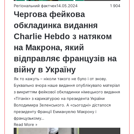
Регіональний фактчек
14.05.2024
1 904
Чергова фейкова
обкладинка видання
Charlie Hebdo з натяком
на Макрона, який
відправляє французів на
війну в Україну
Як то кажуть – ніколи такого не було і от знову.
Буквально вчора наше видання опублікувало матеріал
з викриттям фейкової обкладинки німецького видання
«Тітанік» з карикатурою на президента України
Володимира Зеленського. А «сьогодні» дісталося
президенту Франції Еммануелю Макрону і
французькому…
Read More »