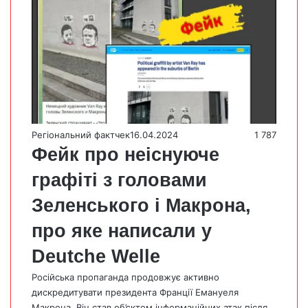
Регіональний фактчек
16.04.2024
1 787
Фейк про неіснуюче
графіті з головами
Зеленського і Макрона,
про яке написали у
Deutche Welle
Російська пропаганда продовжує активно
дискредитувати президента Франції Емануеля
Макрона. Він став об’єктом інформаційних атак після