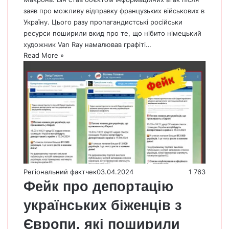
заяв про можливу відправку французьких військових в
Україну. Цього разу пропагандистські російськи
ресурси поширили вкид про те, що нібито німецький
художник Van Ray намалював графіті…
Read More »
Регіональний фактчек
03.04.2024
1 763
Фейк про депортацію
українських біженців з
Європи, які поширили