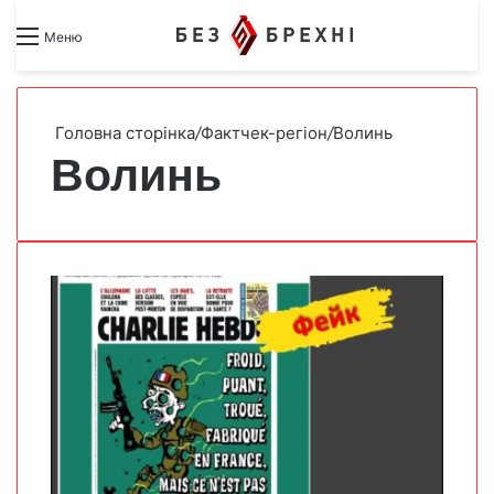
Search for
Switch skin
Меню
Головна сторінка
/
Фактчек-регіон
/
Волинь
Волинь