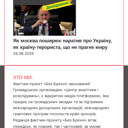
Як москва поширює наратив про Україну,
як країну-терориста, що не прагне миру
26.06.2026
ХТО МИ:
Фактчек-проєкт «Без Брехні» заснований
Громадською організацією «Центр аналітики і
розслідувань», є відкритою медіа-платформою, яка
працює на громадських засадах та за підтримки
міжнародних донорських організацій, міжнародних
грантових програм посольств країн-донорів.
Редакція фактчек-проекту «Без Брехні» вітає
передрук, як повний, так і частковий, за умови