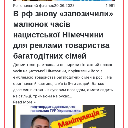
Регіональний фактчек
20.06.2023
1 991
В рф знову «запозичили»
малюнок часів
нацистської Німеччини
для реклами товариства
багатодітних сімей
Днями телеграм-канали поширили вінтажний плакат
часів нацистської Німеччини, порівнявши його з
емблемою товариства багатодітних сімей в росії. На
оригінальній картинці сім’я із 6-ти людей. Батько і
двоє синів стоять із суворим поглядом, а мати сидить
на стільці, тримаючи на руках…
Read More »