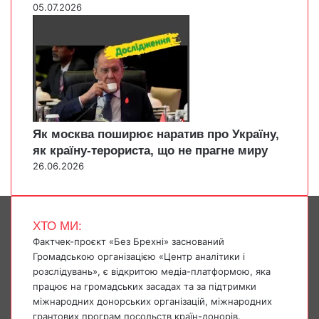
05.07.2026
Як москва поширює наратив про Україну,
як країну-терориста, що не прагне миру
26.06.2026
ХТО МИ:
Фактчек-проєкт «Без Брехні» заснований
Громадською організацією «Центр аналітики і
розслідувань», є відкритою медіа-платформою, яка
працює на громадських засадах та за підтримки
міжнародних донорських організацій, міжнародних
грантових програм посольств країн-донорів.