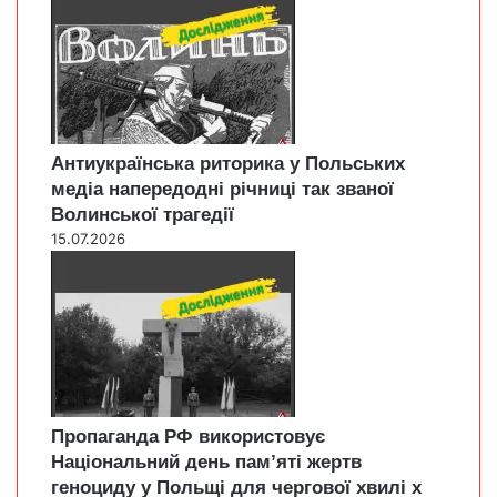
Антиукраїнська риторика у Польських
медіа напередодні річниці так званої
Волинської трагедії
15.07.2026
Пропаганда РФ використовує
Національний день пам’яті жертв
геноциду у Польщі для чергової хвилі х