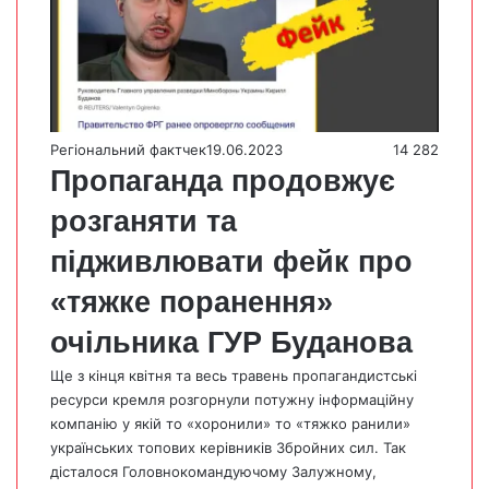
Регіональний фактчек
19.06.2023
14 282
Пропаганда продовжує
розганяти та
підживлювати фейк про
«тяжке поранення»
очільника ГУР Буданова
Ще з кінця квітня та весь травень пропагандистські
ресурси кремля розгорнули потужну інформаційну
компанію у якій то «хоронили» то «тяжко ранили»
українських топових керівників Збройних сил. Так
дісталося Головнокомандуючому Залужному,