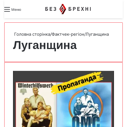
Search for
Switch skin
Меню
Головна сторінка
/
Фактчек-регіон
/
Луганщина
Луганщина