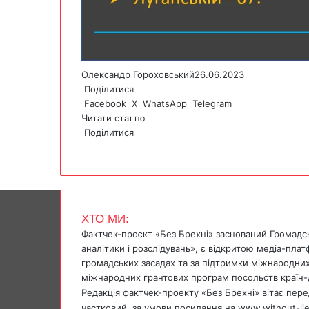
Олександр Гороховський
26.06.2023
Поділитися
Facebook
X
WhatsApp
Telegram
Читати статтю
Поділитися
F
X
W
T
V
P
a
h
e
i
r
c
a
l
b
i
e
t
e
e
n
b
s
g
r
t
ХТО МИ:
o
A
r
Фактчек-проєкт «Без Брехні» заснований Громадс
o
p
a
аналітики і розслідувань», є відкритою медіа-пла
k
p
m
громадських засадах та за підтримки міжнародних
міжнародних грантових програм посольств країн-
Редакція фактчек-проекту «Без Брехні» вітає перед
частковий, за умови посилання на www.without-li