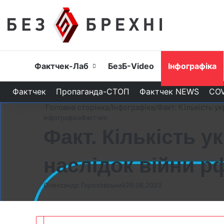
Головна
Фактчек-Лаб
БезБ-Video
Інфографіка
Фактчек
Пропаганда-СТОП
Фактчек NEWS
COV
Головна сторінка
/
Інфографіка
/
Факт. Кількість у
Інфографіка
Фактчек
Факт. Кількість у
наслідок війни р
Олександр Гороховський
26.06.2023