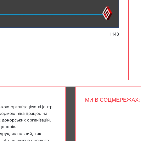
1 143
МИ В СОЦМЕРЕЖАХ:
ькою організацією «Центр
Facebook
тформою, яка працює на
X
 донорських організацій,
YouTube
донорів.
Instagram
Telegram
рук, як повний, так і
TikTok
e.info не нижче першого