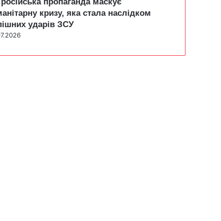
 російська пропаганда маскує
манітарну кризу, яка стала наслідком
пішних ударів ЗСУ
07.2026