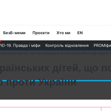
БезБ-меми
Проєкти
Хто ми
EN
ID-19. Правда і міфи
Контроль відновлення
PROМіф
країнських дітей, що постраждали в наслідок війни рф проти 
країнських дітей, що 
ф проти України