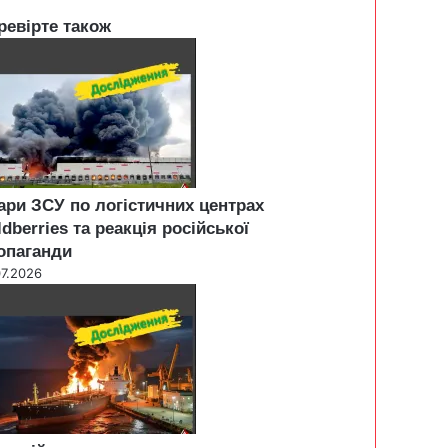
ревірте також
ари ЗСУ по логістичних центрах
ldberries та реакція російської
опаганди
07.2026