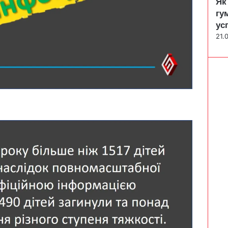
Як
гу
ус
21.