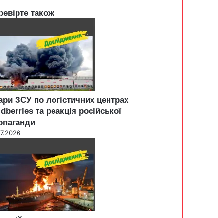
ревірте також
ари ЗСУ по логістичних центрах
ldberries та реакція російської
опаганди
07.2026