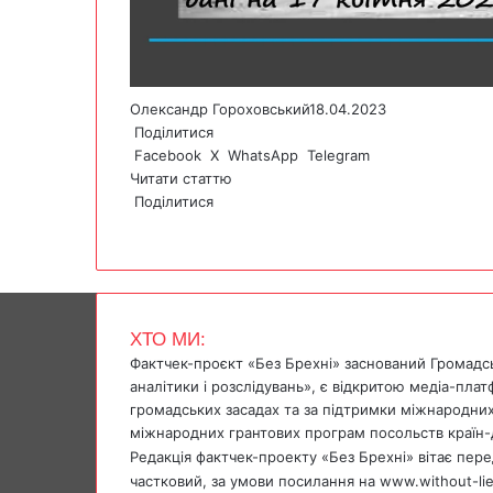
Олександр Гороховський
18.04.2023
Поділитися
Facebook
X
WhatsApp
Telegram
Читати статтю
Поділитися
F
X
W
T
V
P
a
h
e
i
r
c
a
l
b
i
e
t
e
e
n
b
s
g
r
t
ХТО МИ:
o
A
r
Фактчек-проєкт «Без Брехні» заснований Громадс
o
p
a
аналітики і розслідувань», є відкритою медіа-пла
k
p
m
громадських засадах та за підтримки міжнародних
міжнародних грантових програм посольств країн-
Редакція фактчек-проекту «Без Брехні» вітає перед
частковий, за умови посилання на www.without-li