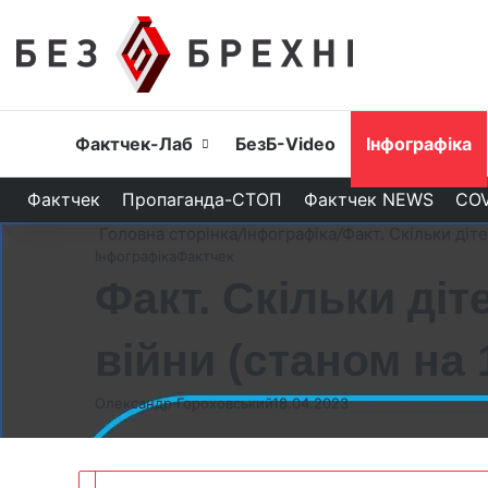
Головна
Фактчек-Лаб
БезБ-Video
Інфографіка
Фактчек
Пропаганда-СТОП
Фактчек NEWS
COV
Головна сторінка
/
Інфографіка
/
Факт. Скільки діте
Інфографіка
Фактчек
Факт. Скільки діт
війни (станом на 1
Олександр Гороховський
18.04.2023