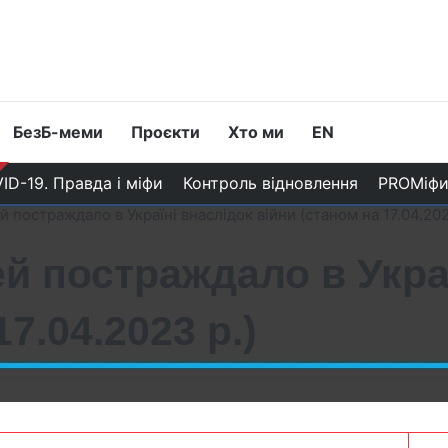
БезБ-меми
Проєкти
Хто ми
EN
ID-19. Правда і міфи
Контроль відновлення
PROМіф
й постраждало в Україні внаслідок війни (станом на 17.04.202
ей постраждало в Укра
7.04.2023 р.)