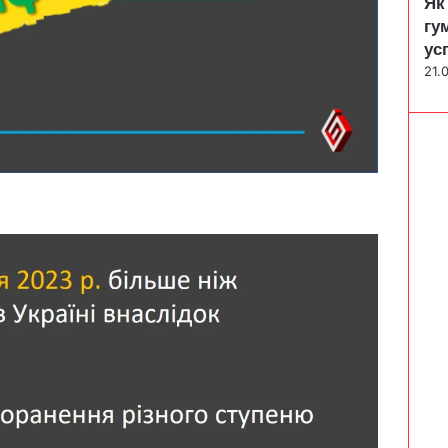
Як
гу
ус
21.