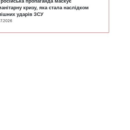
 російська пропаганда маскує
манітарну кризу, яка стала наслідком
пішних ударів ЗСУ
07.2026