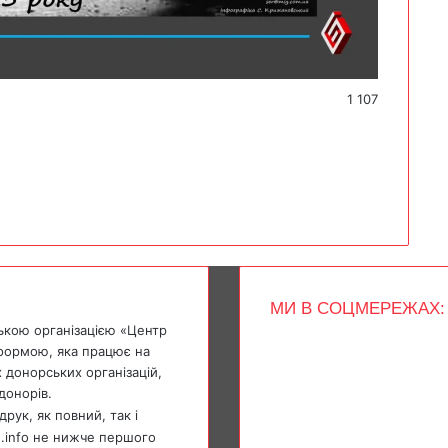
1 107
МИ В СОЦМЕРЕЖАХ:
ькою організацією «Центр
Facebook
тформою, яка працює на
X
 донорських організацій,
YouTube
донорів.
Instagram
Telegram
рук, як повний, так і
TikTok
e.info не нижче першого