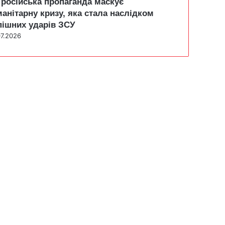
 російська пропаганда маскує
манітарну кризу, яка стала наслідком
пішних ударів ЗСУ
07.2026