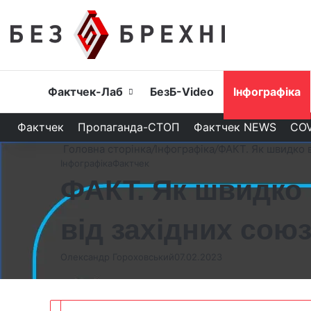
Головна
Фактчек-Лаб
БезБ-Video
Інфографіка
Фактчек
Пропаганда-СТОП
Фактчек NEWS
COV
Головна сторінка
/
Інфографіка
/
ФАКТ. Як швидко в
Інфографіка
Фактчек
ФАКТ. Як швидко 
від західних сою
Олександр Гороховський
07.02.2023