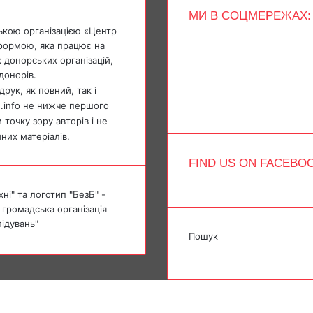
МИ В СОЦМЕРЕЖАХ:
ькою організацією «Центр
Facebook
тформою, яка працює на
X
 донорських організацій,
YouTube
донорів.
Instagram
Telegram
рук, як повний, так і
TikTok
e.info не нижче першого
точку зору авторів і не
мних матеріалів.
FIND US ON FACEBO
ні" та логотип "БезБ" -
 громадська організація
лідувань"
Пошук