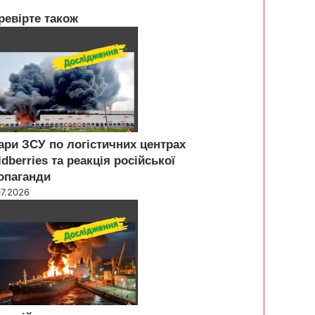
ревірте також
ари ЗСУ по логістичних центрах
ldberries та реакція російської
опаганди
07.2026