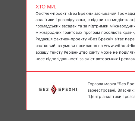
b
s
g
r
t
ХТО МИ:
o
A
r
Фактчек-проєкт «Без Брехні» заснований Громадс
o
p
a
аналітики і розслідувань», є відкритою медіа-пла
k
p
m
громадських засадах та за підтримки міжнародних
міжнародних грантових програм посольств країн-
Редакція фактчек-проекту «Без Брехні» вітає перед
частковий, за умови посилання на www.without-li
абзацу тексту Керівництво сайту може не поділяти 
несе відповідальності за зміст авторських і рекла
Торгова марка "Без Брех
зареєстровані. Власник:
"Центр аналітики і розс
Facebook
X
Messenger
Messenger
Facebook
X
Telegram