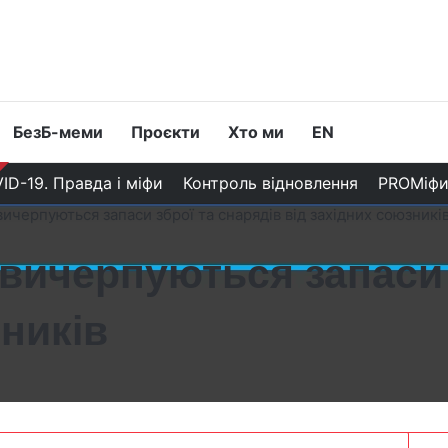
БезБ-меми
Проєкти
Хто ми
EN
ID-19. Правда і міфи
Контроль відновлення
PROМіф
ичерпуються запаси зброї та снарядів від західних союзникі
вичерпуються запаси 
зників