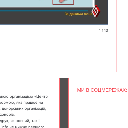
1 143
МИ В СОЦМЕРЕЖАХ:
ькою організацією «Центр
Facebook
тформою, яка працює на
X
 донорських організацій,
YouTube
донорів.
Instagram
Telegram
рук, як повний, так і
TikTok
e.info не нижче першого