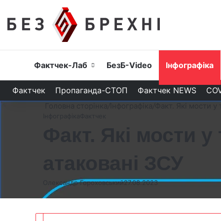
Головна
Фактчек-Лаб
БезБ-Video
Інфографіка
Фактчек
Пропаганда-СТОП
Фактчек NEWS
COV
Головна сторінка
/
Інфографіка
/
Факт. Які мости 
Інфографіка
Фактчек
Факт. Які мости 
атаковані ЗСУ
Олександр Гороховський
27.08.2023