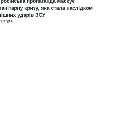
 російська пропаганда маскує
манітарну кризу, яка стала наслідком
пішних ударів ЗСУ
07.2026