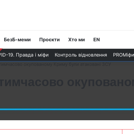
БезБ-меми
Проєкти
Хто ми
EN
ID-19. Правда і міфи
Контроль відновлення
PROМіф
у тимчасово окупованому Криму були атаковані ЗСУ
у тимчасово окупован