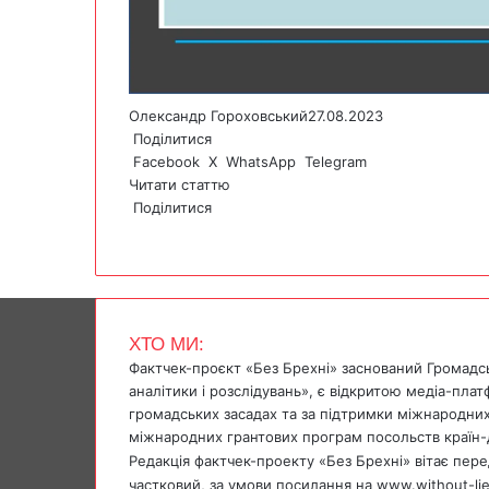
Олександр Гороховський
27.08.2023
Поділитися
Facebook
X
WhatsApp
Telegram
Читати статтю
Поділитися
F
X
W
T
V
P
a
h
e
i
r
c
a
l
b
i
e
t
e
e
n
b
s
g
r
t
ХТО МИ:
o
A
r
Фактчек-проєкт «Без Брехні» заснований Громадс
o
p
a
аналітики і розслідувань», є відкритою медіа-пла
k
p
m
громадських засадах та за підтримки міжнародних
міжнародних грантових програм посольств країн-
Редакція фактчек-проекту «Без Брехні» вітає перед
частковий, за умови посилання на www.without-li