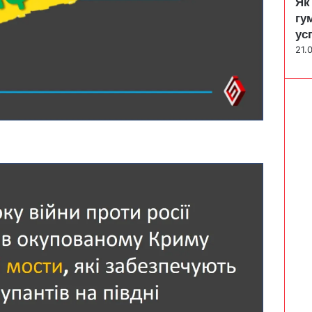
Як
гу
ус
21.