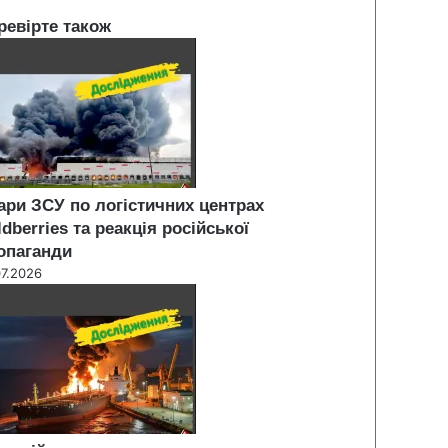
ревірте також
ари ЗСУ по логістичних центрах
ldberries та реакція російської
опаганди
07.2026