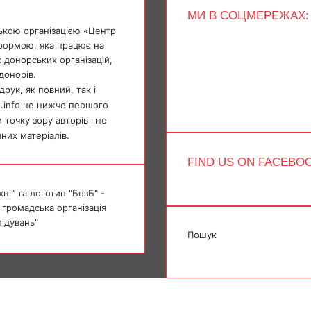
МИ В СОЦМЕРЕЖАХ:
ькою організацією «Центр
Facebook
тформою, яка працює на
X
 донорських організацій,
YouTube
донорів.
Instagram
Telegram
рук, як повний, так і
TikTok
e.info не нижче першого
точку зору авторів і не
мних матеріалів.
FIND US ON FACEBO
ні" та логотип "БезБ" -
 громадська організація
лідувань"
Пошук