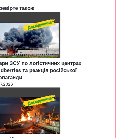
ревірте також
ари ЗСУ по логістичних центрах
ldberries та реакція російської
опаганди
07.2026