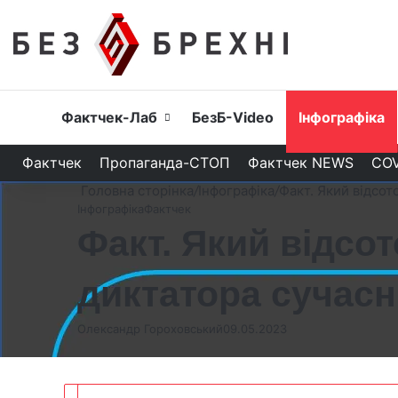
Головна
Фактчек-Лаб
БезБ-Video
Інфографіка
Фактчек
Пропаганда-СТОП
Фактчек NEWS
COV
Головна сторінка
/
Інфографіка
/
Факт. Який відсот
Інфографіка
Фактчек
Факт. Який відсо
диктатора сучасн
Олександр Гороховський
09.05.2023