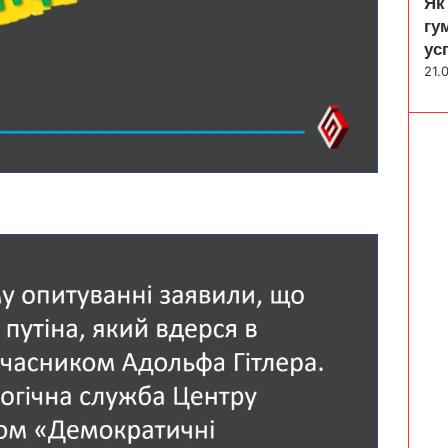
Як
гу
ус
21.