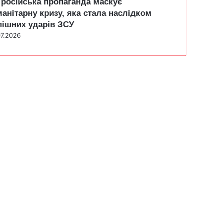
 російська пропаганда маскує
манітарну кризу, яка стала наслідком
пішних ударів ЗСУ
07.2026