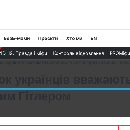
БезБ-меми
Проєкти
Хто ми
EN
ID-19. Правда і міфи
Контроль відновлення
PROМіф
ок українців вважають бункерного диктатора сучасним Гітл
ток українців вважают
им Гітлером