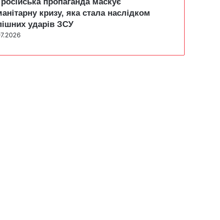
 російська пропаганда маскує
манітарну кризу, яка стала наслідком
пішних ударів ЗСУ
07.2026