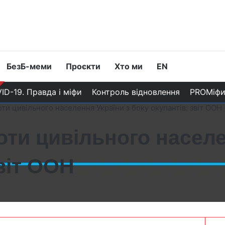
БезБ-меми
Проєкти
Хто ми
EN
ID-19. Правда і міфи
Контроль відновлення
PROМіф
ти цивільного населення України з боку окупантів: звіт ООН
оти цивільного населе
віт ООН