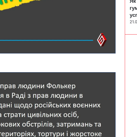
Як
гу
ус
21.