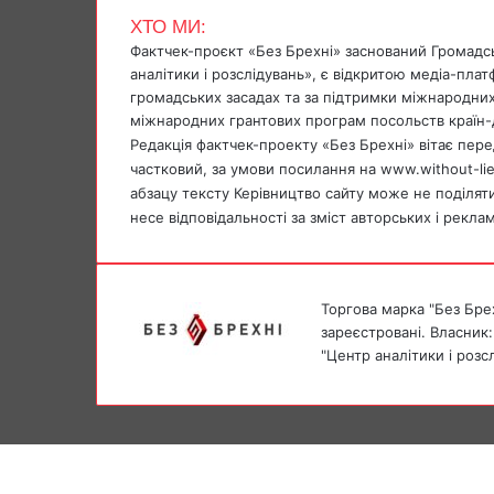
b
s
g
r
t
ХТО МИ:
o
A
r
Фактчек-проєкт «Без Брехні» заснований Громадс
o
p
a
аналітики і розслідувань», є відкритою медіа-пла
k
p
m
громадських засадах та за підтримки міжнародних
міжнародних грантових програм посольств країн-
Редакція фактчек-проекту «Без Брехні» вітає перед
частковий, за умови посилання на www.without-li
абзацу тексту Керівництво сайту може не поділяти 
несе відповідальності за зміст авторських і рекла
Торгова марка "Без Брех
зареєстровані. Власник:
"Центр аналітики і розс
Facebook
X
Messenger
Messenger
Facebook
X
Telegram