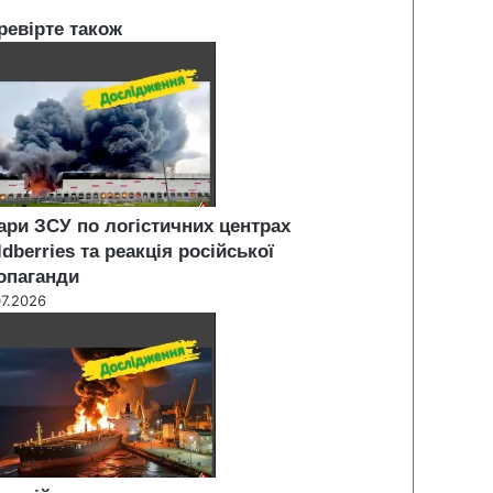
ревірте також
ари ЗСУ по логістичних центрах
ldberries та реакція російської
опаганди
07.2026