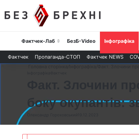
Головна
Фактчек-Лаб
БезБ-Video
Інфографіка
Фактчек
Пропаганда-СТОП
Фактчек NEWS
COV
Головна сторінка
/
Інфографіка
/
Факт. Злочини про
Інфографіка
Фактчек
Факт. Злочини пр
боку окупантів: з
Олександр Гороховський
19.12.2023