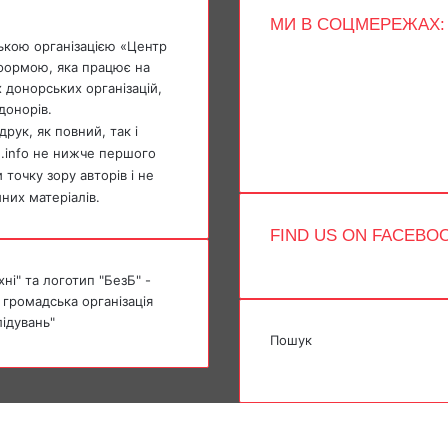
МИ В СОЦМЕРЕЖАХ:
ькою організацією «Центр
Facebook
тформою, яка працює на
X
 донорських організацій,
YouTube
донорів.
Instagram
Telegram
рук, як повний, так і
TikTok
e.info не нижче першого
точку зору авторів і не
мних матеріалів.
FIND US ON FACEBO
ні" та логотип "БезБ" -
 громадська організація
лідувань"
Пошук