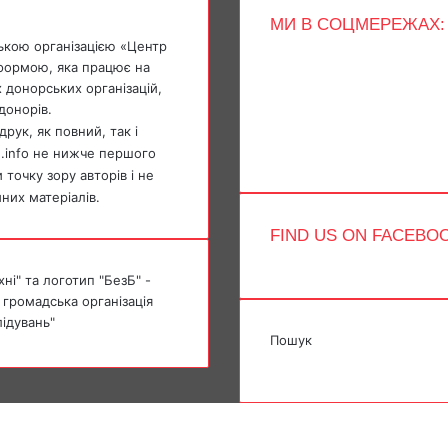
МИ В СОЦМЕРЕЖАХ:
ькою організацією «Центр
Facebook
тформою, яка працює на
X
 донорських організацій,
YouTube
донорів.
Instagram
Telegram
рук, як повний, так і
TikTok
e.info не нижче першого
точку зору авторів і не
мних матеріалів.
FIND US ON FACEBO
ні" та логотип "БезБ" -
 громадська організація
лідувань"
Пошук