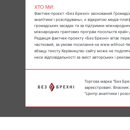
b
s
g
r
t
ХТО МИ:
o
A
r
Фактчек-проєкт «Без Брехні» заснований Громадс
o
p
a
аналітики і розслідувань», є відкритою медіа-пла
k
p
m
громадських засадах та за підтримки міжнародних
міжнародних грантових програм посольств країн-
Редакція фактчек-проекту «Без Брехні» вітає перед
частковий, за умови посилання на www.without-li
абзацу тексту Керівництво сайту може не поділяти 
несе відповідальності за зміст авторських і рекла
Торгова марка "Без Брех
зареєстровані. Власник:
"Центр аналітики і розс
Facebook
X
Messenger
Messenger
Facebook
X
Telegram