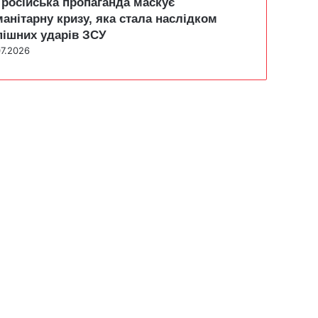
 російська пропаганда маскує
манітарну кризу, яка стала наслідком
пішних ударів ЗСУ
07.2026