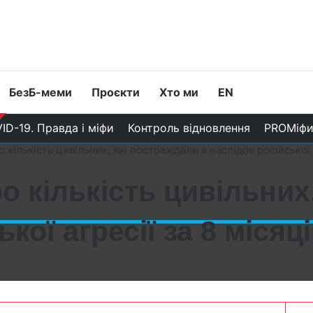
БезБ-меми
Проєкти
Хто ми
EN
ID-19. Правда і міфи
Контроль відновлення
PROМіф
 кількість цивільних, які постраждали в наслідок російської 
о кількість цивільних
кої агресії за 8 місяц