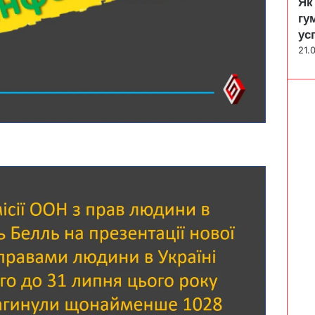
Як
гу
ус
21.