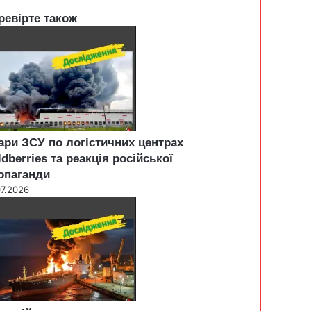
ревірте також
ари ЗСУ по логістичних центрах
ldberries та реакція російської
опаганди
07.2026