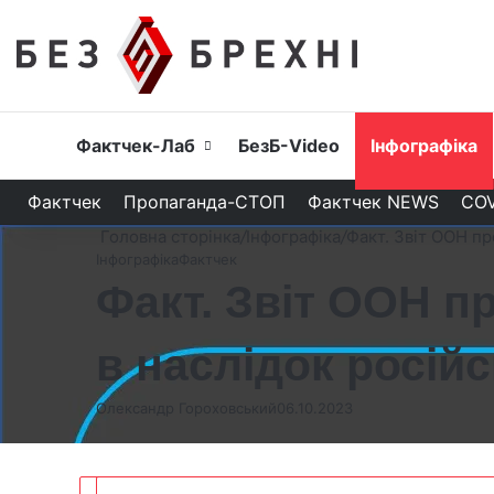
Головна
Фактчек-Лаб
БезБ-Video
Інфографіка
Фактчек
Пропаганда-СТОП
Фактчек NEWS
COV
Головна сторінка
/
Інфографіка
/
Факт. Звіт ООН про
Інфографіка
Фактчек
Факт. Звіт ООН пр
в наслідок російсь
Олександр Гороховський
06.10.2023