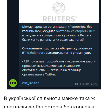
В української спільноти майже така ж
претензія до Репортерів без кордонів: