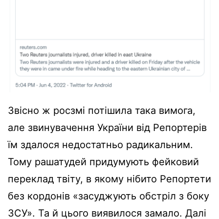
Звісно ж росзмі потішила така вимога,
але звинувачення України від Репортерів
їм здалося недостатньо радикальним.
Тому рашатудей придумують фейковий
переклад твіту, в якому нібито Репортети
без кордонів «засуджують обстріл з боку
ЗСУ». Та й цього виявилося замало. Далі