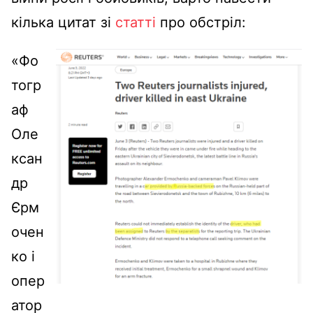
кілька цитат зі
статті
про обстріл:
«Фо
тогр
аф
Оле
ксан
др
Єрм
очен
ко і
опер
атор