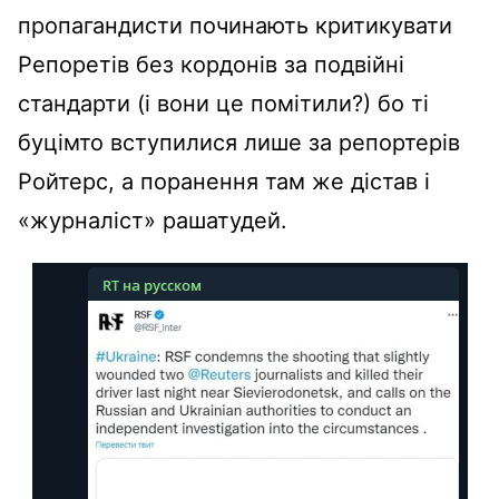
пропагандисти починають критикувати
Репоретів без кордонів за подвійні
стандарти (і вони це помітили?) бо ті
буцімто вступилися лише за репортерів
Ройтерс, а поранення там же дістав і
«журналіст» рашатудей.