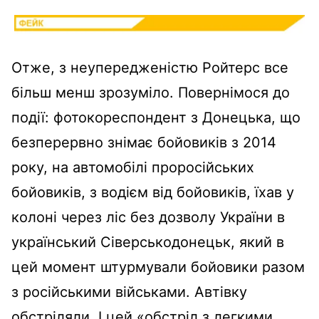
Отже, з неупередженістю Ройтерс все
більш менш зрозуміло. Повернімося до
події: фотокореспондент з Донецька, що
безперервно знімає бойовиків з 2014
року, на автомобілі проросійських
бойовиків, з водієм від бойовиків, їхав у
колоні через ліс без дозволу України в
український Сіверськодонецьк, який в
цей момент штурмували бойовики разом
з російськими військами. Автівку
обстріляли. І цей «обстріл з легкими