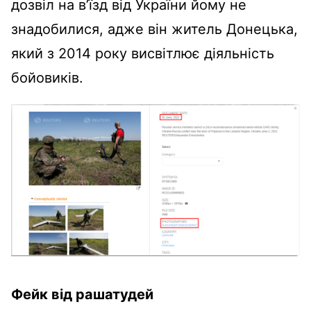
дозвіл на в’їзд від України йому не
знадобилися, адже він житель Донецька,
який з 2014 року висвітлює діяльність
бойовиків.
Фейк від рашатудей