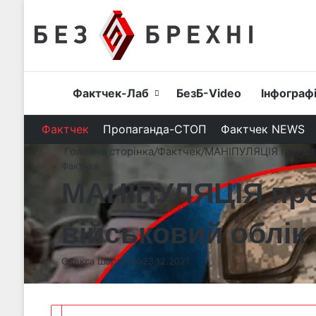
Головна
Фактчек-Лаб
БезБ-Video
Інфограф
Фактчек
Пропаганда-СТОП
Фактчек NEWS
Головна сторінка
/
Фактчек
/
МАНІПУЛЯЦІЯ про штр
Фактчек
МАНІПУЛЯЦІЯ про 
військовий облік
Олекса Шарабура
23.12.2021