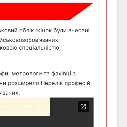
ьковий облік жінок були внесені
ійськовозобов’язаних:
іковою спеціальністю,
фи, метрологи та фахівці з
їни розширило
Перелік
професій
’язаних.