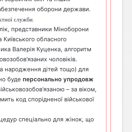
забезпечення оборони держави.
ктної служби.
блік, представники Міноборони
а Київського обласного
ника Валерія Куценка, алгоритм
овозобов’язаних чоловіків.
та народження дітей тощо) для
бно буде
персонально
упродовж
ійськовозобов’язаною – за віком,
омить код спорідненої військової
цедур спеціально для жінок, що