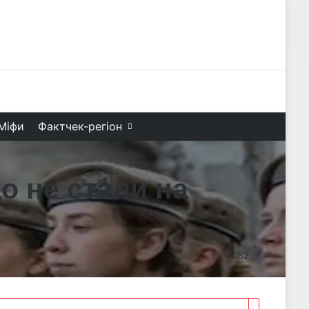
Facebook
X
YouTube
Instagram
Telegram
TikTok
Search f
Міфи
Фактчек-регіон
о не стали на
4 082