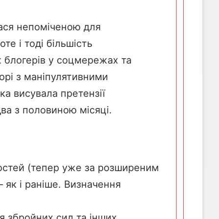
лася непоміченою для
те і тоді більшість
ох блогерів у соцмережах та
орі з маніпулятивними
ка висувала претензії
ва з половиною місяці.
ностей (тепер уже за розширеним
 як і раніше. Визначення
ня збройних сил та інших