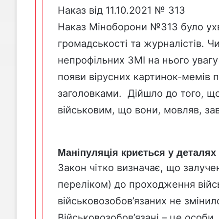
Наказ від 11.10.2021 № 313
Наказ Міноборони №313 було ухв
громадськості та журналістів. Чи
непрофільних ЗМІ на нього увагу 
появи вірусних картинок-мемів 
заголовками. Дійшло до того, що
військовим, що вони, мовляв, за
Маніпуляція криється у деталях
Закон чітко визначає, що залуче
переліком) до проходження війс
військовозобов’язаних не змінил
Військовозобов’язані – це особи