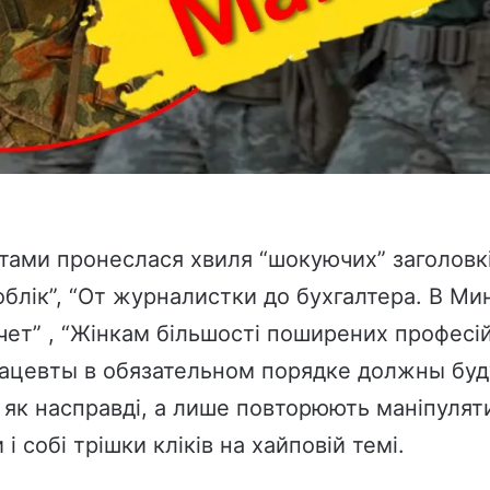
ами пронеслася хвиля “шокуючих” заголовків
 облік”, “От журналистки до бухгалтера. В 
ет” , “Жінкам більшості поширених професій
мацевты в обязательном порядке должны буду
як насправді, а лише повторюють маніпулятив
 собі трішки кліків на хайповій темі.