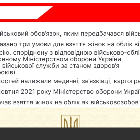
йськовий обов’язок, яким передбачався війс
азано три умови для взяття жінок на облік в
сію, споріднену з відповідною військово-обл
женому Міністерством оборони України
військової служби за станом здоров’я
оків)
остей належали медичні, зв’язківці, картогра
жовтня 2021 року
Міністерство оборони Укра
чає взяття жінок на облік як військовозобов