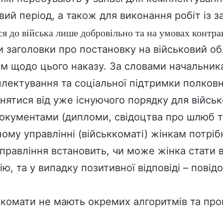
вий період, а також для виконання робіт із 
я до війська лише добровільно та на умовах контра
и заголовки про постановку на військовий о
ям щодо цього наказу. За словами начальник
плектування та соціальної підтримки полков
знятися від уже існуючого порядку для військ
 документами (дипломи, свідоцтва про шлюб 
ному управлінні (військкоматі) жінкам потрі
правління встановить, чи може жінка стати в
, та у випадку позитивної відповіді – повід
ьккомати не мають окремих алгоритмів та про