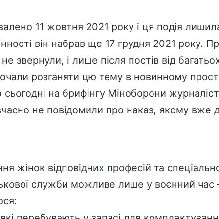
алено 11 жовтня 2021 року і ця подія лиши
нності він набрав ще 17 грудня 2021 року. Про
не звернули, і лише після постів від багать
почали розганяти цю тему в новинному прост
 сьогодні на брифінгу Міноборони журналіст
вчасно не повідомили про наказ, якому вже д
ння жінок відповідних професій та спеціаль
ькової служби можливе лише у воєнний час –
ося:
, які перебувають у запасі для комплектуван