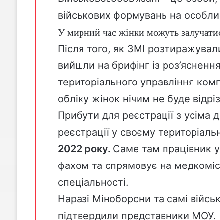
військових формувань на особли
У мирний час жінки можуть залучатис
Після того, як ЗМІ розтиражувал
вийшли на брифінг із роз’ясненн
територіального управління ком
обліку жінок нічим не буде відрі
Прибути для реєстрації з усіма
реєстрації у своєму територіаль
2022 року.
С
аме там працівник у
фахом та спрямовує на медкомісію
спеціальності.
Наразі Міноборони та самі війс
підтвердили представники МОУ.