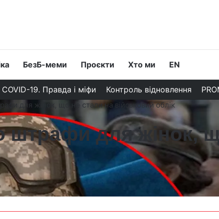
іка
БезБ-меми
Проєкти
Хто ми
EN
COVID-19. Правда і міфи
Контроль відновлення
PRO
афи для жінок, що не стали на військовий облік
штрафи для жінок, щ