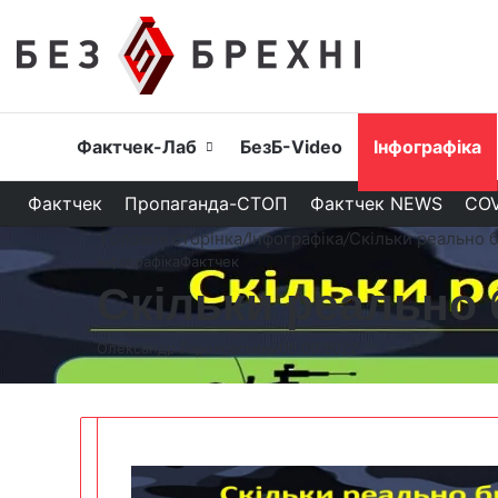
Головна
Фактчек-Лаб
БезБ-Video
Інфографіка
Фактчек
Пропаганда-СТОП
Фактчек NEWS
COV
Головна сторінка
/
Інфографіка
/
Скільки реально б
Інфографіка
Фактчек
Скільки реально б
Олександр Гороховський
06.06.2022