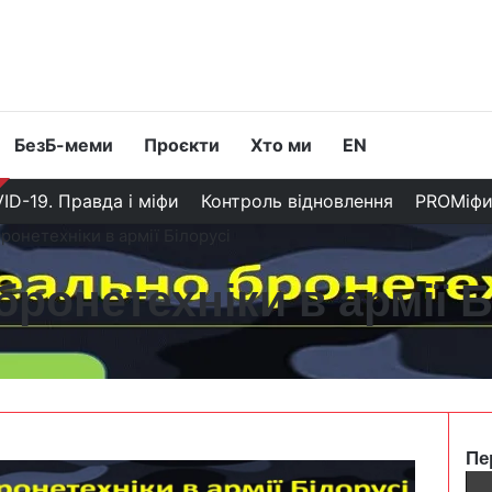
БезБ-меми
Проєкти
Хто ми
EN
ID-19. Правда і міфи
Контроль відновлення
PROМіф
ронетехніки в армії Білорусі
ронетехніки в армії Б
Пе
C