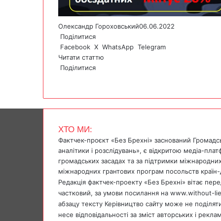
Олександр Гороховський
06.06.2022
Поділитися
Facebook
X
WhatsApp
Telegram
Читати статтю
Поділитися
F
X
W
T
V
P
a
h
e
i
r
c
a
l
b
i
e
t
e
e
n
b
s
g
r
t
ХТО МИ:
o
A
r
Фактчек-проєкт «Без Брехні» заснований Громадс
o
p
a
аналітики і розслідувань», є відкритою медіа-пла
k
p
m
громадських засадах та за підтримки міжнародних
міжнародних грантових програм посольств країн-
Редакція фактчек-проекту «Без Брехні» вітає перед
частковий, за умови посилання на www.without-li
абзацу тексту Керівництво сайту може не поділяти 
несе відповідальності за зміст авторських і рекла