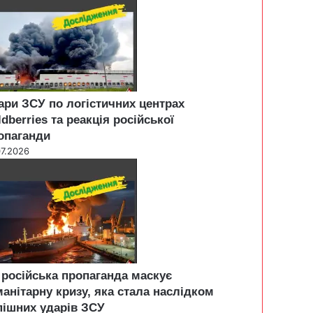
ари ЗСУ по логістичних центрах
ldberries та реакція російської
опаганди
07.2026
 російська пропаганда маскує
манітарну кризу, яка стала наслідком
пішних ударів ЗСУ