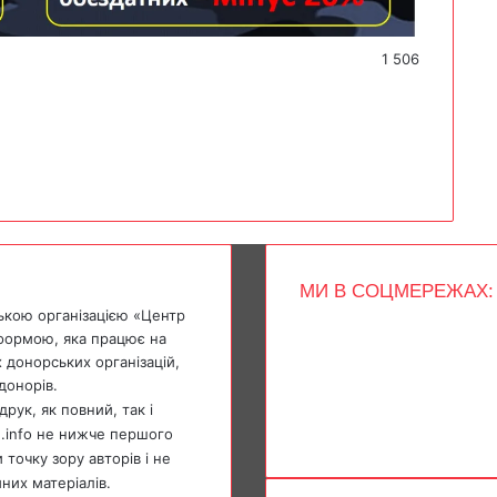
1 506
МИ В СОЦМЕРЕЖАХ:
ькою організацією «Центр
Facebook
тформою, яка працює на
X
 донорських організацій,
YouTube
донорів.
Instagram
Telegram
рук, як повний, так і
TikTok
e.info не нижче першого
точку зору авторів і не
мних матеріалів.