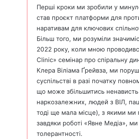
Перші кроки ми зробили у минуло
став проєкт платформи для проти
наративам для ключових спільно
Більш того, ми розуміли значимі
2022 року, коли мною проводивс
Clinic» семінар про спіральну д
Клера Віліама Ґрейвза, ми поруш
суспільстві в разі початку повн
що може збільшитись ненависть 
наркозалежних, людей з ВІЛ, па
тоді ще мала місце), з якими ми 
завдяки роботі «Явне Медіа», ми
толерантності.