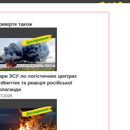
ревірте також
ари ЗСУ по логістичних центрах
ldberries та реакція російської
опаганди
07.2026