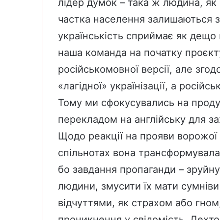
лідер думок – така ж людина, як 
частка населення залишаються з
українськість сприймає як дещо 
наша команда на початку проєк
російськомовної версії, але згод
«лагідної» українізації, а російс
Тому ми сфокусувались на проду
перекладом на англійську для за
Щодо реакції на прояви ворожої 
спільнотах вона трансформувала
бо завдання пропаганди – зруйн
людини, змусити їх мати сумнів
відчуттями, як страхом або гном
проникнення у свідомість. Дехто 