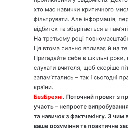
хто має навички критичного мис
фільтрувати. Але інформація, пе
відбиток та зберігається в пам’яті
На третьому році повномасштабно
Ця втома сильно впливає й на т
Пригадайте себе в шкільні роки, к
слухати вчителя, щоб скоріше піт
запам’ятались – так і сьогодні п
країни.
БезБрехні.
Поточний проект з пр
участь – непросте випробування
та навичок з фактчекінгу. З чим 
ваше розуміння та практичне за