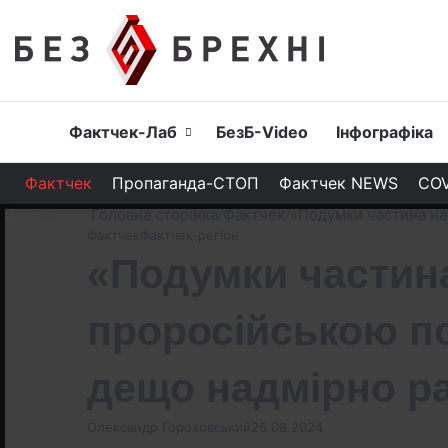
Головна
Фактчек-Лаб
БезБ-Video
Інфографіка
Фактчек
Пропаганда-СТОП
Фактчек NEWS
COV
Головна сторінка
/
Фактчек
/
«Подумки частина на
Фактчек
Фактчек-регіон
«Подумки частин
проросійською по
дещо надмірно 
Олександр Гороховський
25.08.2024