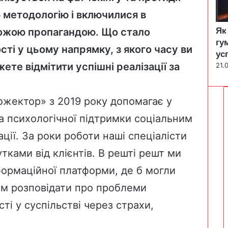
ю методологію і включилися в
Як
рожою пропагандою. Що стало
гу
ті у цьому напрямку, з якого часу ви
ус
жете відмітити успішні реалізації за
21.
жектор» з 2019 року допомагає у
а психологічної підтримки соціальним
ції. За роки роботи наші спеціалісти
тками від клієнтів. В решті решт ми
ормаційної платформи, де б могли
цим розповідати про проблеми
сті у суспільстві через страхи,