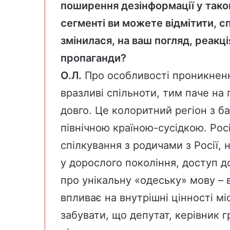
поширення дезінформації у так
сегменті ви можете відмітити, с
змінилася, на ваш погляд, реакц
пропаганди?
О.Л.
Про особливості проникненн
вразливі спільноти, тим паче на 
довго. Це колоритний регіон з ба
північною країною-сусідкою. Рос
спілкування з родичами з Росії,
у дорослого покоління, доступ д
про унікальну «одеську» мову – 
впливає на внутрішні цінності мі
забувати, що депутат, керівник г