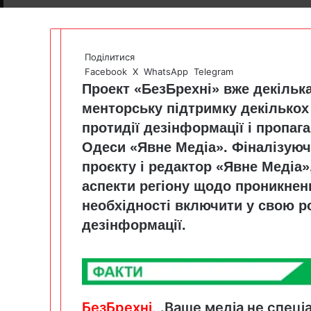
Поділитися
Facebook
X
WhatsApp
Telegram
Проект «БезБрехні» вже декільк
менторську підтримку декількох 
протидії дезінформації і пропага
Одеси «Явне Медіа». Фіналізуюч
проєкту і редактор «Явне Медіа
аспекти регіону щодо проникнен
необхідності включити у свою р
дезінформації.
БезБрехні
.
.Ваше медіа не спеціа