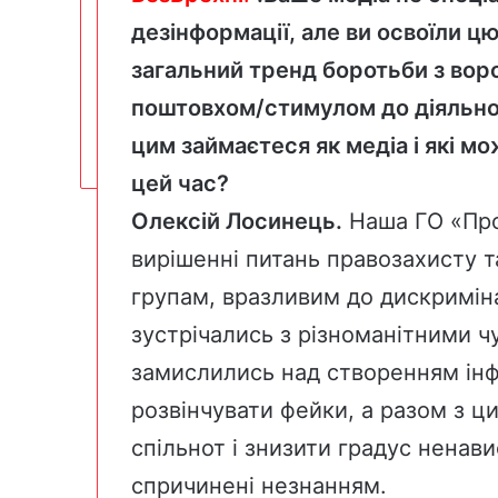
дезінформації, але ви освоїли ц
загальний тренд боротьби з во
поштовхом/стимулом до діяльнос
цим займаєтеся як медіа і які мо
цей час?
Олексій Лосинець.
Наша ГО «Про
вирішенні питань правозахисту т
групам, вразливим до дискриміна
зустрічались з різноманітними чу
замислились над створенням інф
розвінчувати фейки, а разом з 
спільнот і знизити градус ненави
спричинені незнанням.