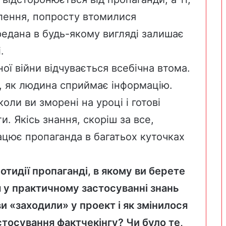
лення, попросту втомилися
редана в будь-якому вигляді залишає
.
ї війни відчувається всебічна втома.
е, як людина сприймає інформацію.
оли ви зморені на уроці і готові
и. Якісь знання, скоріш за все,
рацює пропаганда в багатьох куточках
отидії пропаганді, в якому ви берете
 у практичному застосуванні знань
ви «заходили» у проект і як змінилося
стосування фактчекінгу? Чи було те,