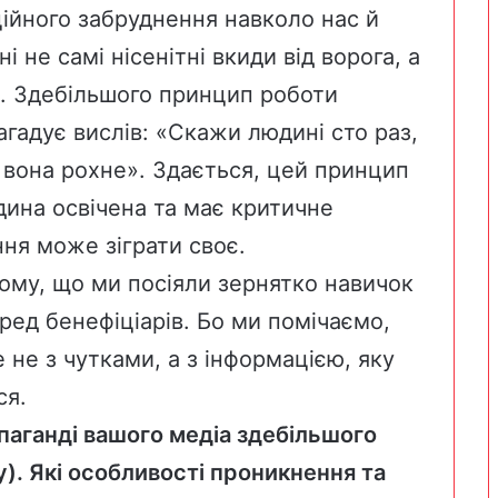
йного забруднення навколо нас й
 не самі нісенітні вкиди від ворога, а
є. Здебільшого принцип роботи
агадує вислів: «Скажи людині сто раз,
– вона рохне». Здається, цей принцип
ина освічена та має критичне
ня може зіграти своє.
 тому, що ми посіяли зернятко навичок
еред бенефіціарів. Бо ми помічаємо,
 не з чутками, а з інформацією, яку
ся.
опаганді вашого медіа здебільшого
у). Які особливості проникнення та