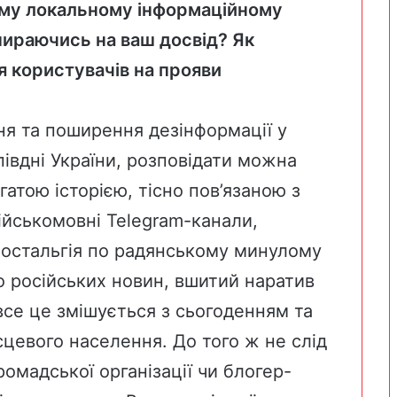
ому локальному інформаційному
пираючись на ваш досвід? Як
ія користувачів на прояви
я та поширення дезінформації у
півдні України, розповідати можна
гатою історією, тісно пов’язаною з
ійськомовні Telegram-канали,
 ностальгія по радянському минулому
о російських новин, вшитий наратив
все це змішується з сьогоденням та
сцевого населення. До того ж не слід
ромадської організації чи блогер-