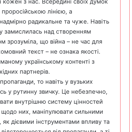
і кожен з нас. Всередині своїх думок
 проросійською лінією, а
надмірно радикальне та чуже. Навіть
ту замислилась над створенням
ом зрозуміла, що війна – не час для
ькомовний текст – не ознака якості.
маному українському контенті з
хідних партнерів.
пропаганди, то навіть у вузьких
сь у рутинну звичку. Це небезпечно,
увати внутрішню систему цінностей
и щодо них, маніпулювати сильними
, як дієвими інструментами впливу та
відсторонюється від пропаганди, а ті,