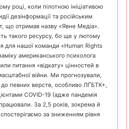
му році, коли пілотною ініціативою
дії дезінформації та російським
т, що отримав назву «Явне Медіа».
сть такого ресурсу, бо ще у лютому
я для нашої команди «Human Rights
инаміку американського психолога
или питання «відкату» цінностей в
омасштабної війни. Ми прогнозували,
до певних верств, особливо ЛҐБТК+,
цієнтами COVID-19 (адже пандемія
працювали. За 2,5 років, зокрема й
 спостерігаємо за зниженням рівня