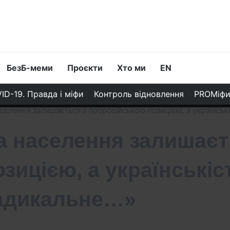
БезБ-меми
Проєкти
Хто ми
EN
ID-19. Правда і міфи
Контроль відновлення
PROМіф
селення залишається з проросійською позицією, а українськ
а населення залишаєт
зицією, а українськіс
радикальне…»