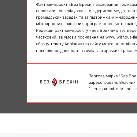
Фактчек-проєкт «Без Брехні» заснований Громадс
o
p
a
аналітики і розслідувань», є відкритою медіа-пла
k
p
m
громадських засадах та за підтримки міжнародних
міжнародних грантових програм посольств країн-
Редакція фактчек-проекту «Без Брехні» вітає перед
частковий, за умови посилання на www.without-li
абзацу тексту Керівництво сайту може не поділяти 
несе відповідальності за зміст авторських і рекла
Торгова марка "Без Брех
зареєстровані. Власник:
"Центр аналітики і розс
Facebook
X
Messenger
Messenger
Facebook
X
Telegram
Back
to