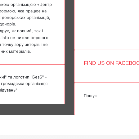
ькою організацією «Центр
Facebook
тформою, яка працює на
X
 донорських організацій,
YouTube
донорів.
Instagram
Telegram
рук, як повний, так і
TikTok
e.info не нижче першого
точку зору авторів і не
мних матеріалів.
FIND US ON FACEBO
ні" та логотип "БезБ" -
 громадська організація
лідувань"
Пошук