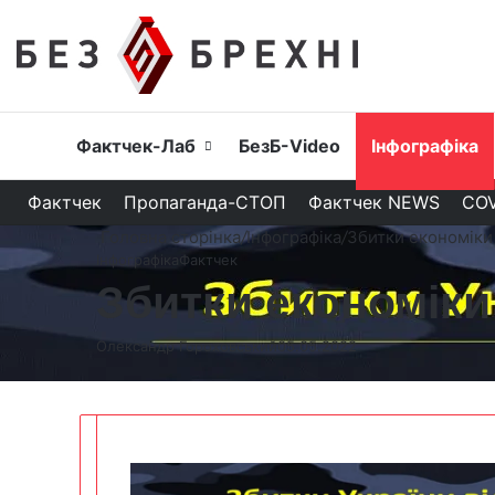
Головна
Фактчек-Лаб
БезБ-Video
Інфографіка
Фактчек
Пропаганда-СТОП
Фактчек NEWS
COV
Головна сторінка
/
Інфографіка
/
Збитки економіки 
Інфографіка
Фактчек
Збитки економіки 
Олександр Гороховський
05.05.2022