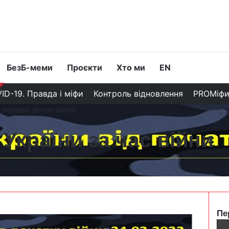
БезБ-меми
Проєкти
Хто ми
EN
ID-19. Правда і міфи
Контроль відновлення
PROМіф
України за час війни
України за час війни
Пе
C