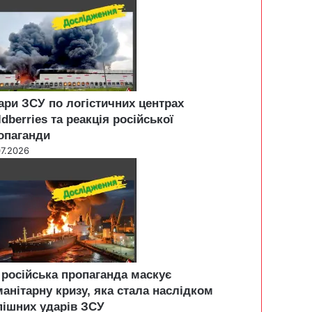
ари ЗСУ по логістичних центрах
ldberries та реакція російської
опаганди
07.2026
 російська пропаганда маскує
манітарну кризу, яка стала наслідком
пішних ударів ЗСУ