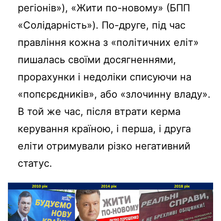
регіонів»), «Жити по-новому» (БПП
«Солідарність»). По-друге, під час
правління кожна з «політичних еліт»
пишалась своїми досягненнями,
прорахунки і недоліки списуючи на
«попєрєдників», або «злочинну владу».
В той же час, після втрати керма
керування країною, і перша, і друга
еліти отримували різко негативний
статус.