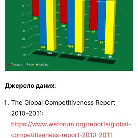
Джерело
даних:
The Global Competitiveness Repоrt
2010–2011:
https://www.weforum.org/reports/global-
competitiveness-report-2010-2011