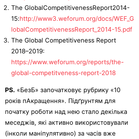
The GlobalCompetitivenessReport2014-
15:
http://www3.weforum.org/docs/WEF_G
lobalCompetitivenessReport_2014-15.pdf
The Global Competitiveness Repоrt
2018–2019:
https://www.weforum.org/reports/the-
global-competitveness-report-2018
PS.
«БезБ» започатковує рубрику «10
років пАкращення». Підґрунтям для
початку роботи над нею стало декілька
меседжів, які активно використовували
(інколи маніпулятивно) за часів вже