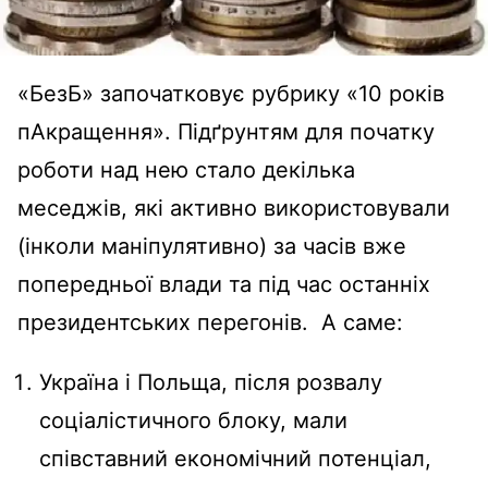
«БезБ» започатковує рубрику «10 років
пАкращення». Підґрунтям для початку
роботи над нею стало декілька
меседжів, які активно використовували
(інколи маніпулятивно) за часів вже
попередньої влади та під час останніх
президентських перегонів. А саме:
Україна і Польща, після розвалу
соціалістичного блоку, мали
співставний економічний потенціал,