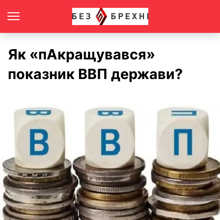
Як «пАкращувався»
показник ВВП держави?