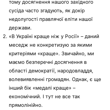
тому досягнення нашого західного
сусіда часто згадують, як докір
недолугості правлячої еліти нашої
держави.
«В Україні краще ніж у Росії» – даний
меседж не конкретизую за якими
критеріями «краще». Звичайно, ми
маємо безперечні досягнення в
області демократії, народовладдя,
волевиявленні громадян. Однак, є ще
інший бік «медалі краще» –
економічний. І тут не все так
прямолінійно.