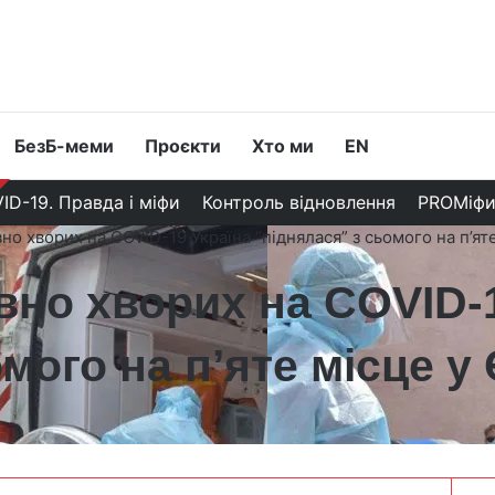
БезБ-меми
Проєкти
Хто ми
EN
ID-19. Правда і міфи
Контроль відновлення
PROМіф
вно хворих на COVID-19 Україна “піднялася” з сьомого на п’ят
ивно хворих на COVID-
мого на п’яте місце у