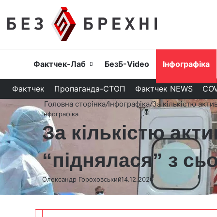
Головна
Фактчек-Лаб
БезБ-Video
Інфографіка
Фактчек
Пропаганда-СТОП
Фактчек NEWS
COV
Головна сторінка
/
Інфографіка
/
За кількістю акти
Інфографіка
За кількістю акт
“піднялася” з сьо
Олександр Гороховський
14.12.2020