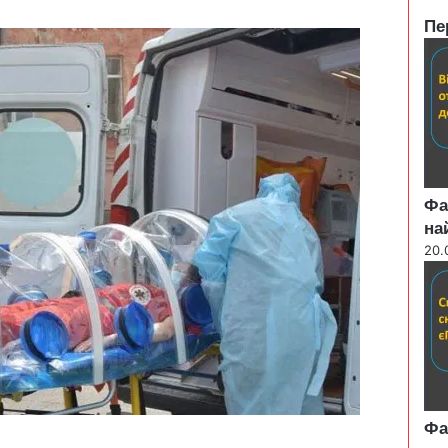
Пе
C
l
o
s
e
Фа
на
20.
Фа