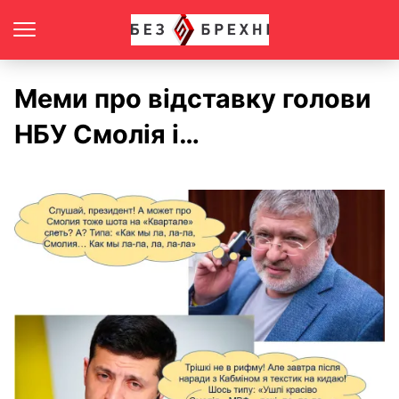
Меми про відставку голови
НБУ Смолія і…