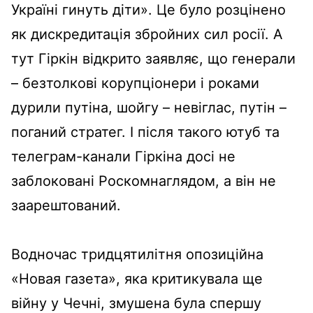
Україні гинуть діти». Це було розцінено
як дискредитація збройних сил росії. А
тут Гіркін відкрито заявляє, що генерали
– безтолкові корупціонери і роками
дурили путіна, шойгу – невіглас, путін –
поганий стратег. І після такого ютуб та
телеграм-канали Гіркіна досі не
заблоковані Роскомнаглядом, а він не
заарештований.
Водночас тридцятилітня опозиційна
«Новая газета», яка критикувала ще
війну у Чечні, змушена була спершу