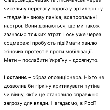
чисельну перевагу ворога у артилерії і у
«глядачів» знову паніка, всепропальні
настрої. Вони дізнаються, що ми також
зазнаємо тяжких втрат. І ось уже через
соцмережі пробують підіймати хвилю
жіночих протестів проти мобілізації.
Мети – послабити Україну – досягнуто.
І останнє
– образ опозиціонера. Ніхто не
дозволив би гіркіну критикувати путіна
чи війну, якби це становило справжню
загрозу для влади. Нагадаємо, в Росії