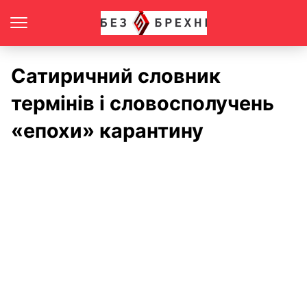
Сатиричний словник
термінів і словосполучень
«епохи» карантину