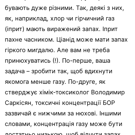
бувають дуже різними. Так, деякі з них,
як, наприклад, хлор чи гірчичний газ
(іприт) мають виражений запах. Іприт
пахне часником. Ціанід може мати запах
гіркого мигдалю. Але вам не треба
принюхуватись (!). По-перше, ваша
задача – зробити так, щоб вдихнути
якомога менше газу. По-друге, як
стверджує хімік-токсиколог Володимир
Саркісян, токсичні концентрації БОР
зазвичай є нижчими за нюхові. Іншими
словами, концентрація газу може бути
достатньо низькою, щоб відчути запах,