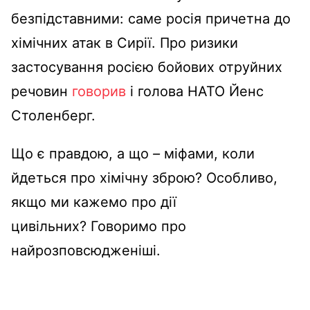
безпідставними: саме росія причетна до
хімічних атак в Сирії. Про ризики
застосування росією бойових отруйних
речовин
говорив
і голова НАТО Йенс
Столенберг.
Що є правдою, а що ​​
–
міфами, коли
йдеться про хімічну зброю? Особливо,
якщо ми кажемо про дії
цивільних?
Говоримо про
найрозповсюдженіші.