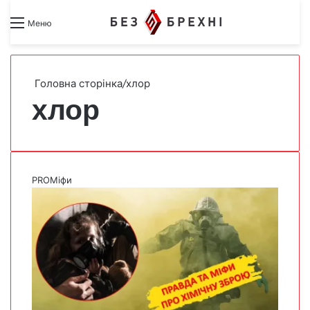
Search for
Switch skin
Меню
Головна сторінка
/
хлор
хлор
PROМіфи