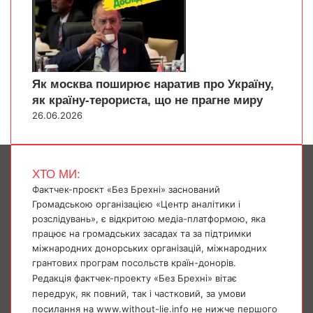
Як москва поширює наратив про Україну,
як країну-терориста, що не прагне миру
26.06.2026
ХТО МИ:
Фактчек-проєкт «Без Брехні» заснований
Громадською організацією «Центр аналітики і
розслідувань», є відкритою медіа-платформою, яка
працює на громадських засадах та за підтримки
міжнародних донорських організацій, міжнародних
грантових програм посольств країн-донорів.
Редакція фактчек-проекту «Без Брехні» вітає
передрук, як повний, так і частковий, за умови
посилання на www.without-lie.info не нижче першого