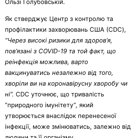
Ользі Голубовській.
Як стверджує Центр з контролю та
профілактики захворювань США (CDC),
“Через високі ризики для здоров’я,
пов’язані з COVID-19 та той факт, що
реінфекція можлива, варто
вакцинуватись незалежно від того,
хворіли ви на коронавірусну хворобу чи
ні”.
CDC уточнює, що тривалість
“природного імунітету”, який
утворюється внаслідок перенесеної
інфекції, може змінюватись, залежно від
людини та її організму.