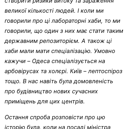
створити ризики витоку та зараження
великої кількості людей. І коли ми
говорили про ці лабораторні хаби, то ми
говорили, що один з них має стати таким
державним репозиторієм.
А також ці
хаби мали мати спеціалізацію.
Умовно
кажучи
–
Одеса спеціалізується на
арбовірусах та холєрі. Київ
–
лептоспіроз
тощо.
В нас навіть була домовленість
про будівництво нових сучасних
приміщень для цих центрів.
Остання спроба розповісти про цю
історію була, коли на посаді міністра