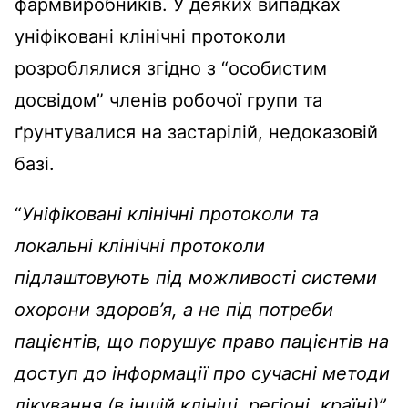
фармвиробників. У деяких випадках
уніфіковані клінічні протоколи
розроблялися згідно з “особистим
досвідом” членів робочої групи та
ґрунтувалися на застарілій, недоказовій
базі.
“
Уніфіковані клінічні протоколи та
локальні клінічні протоколи
підлаштовують під можливості системи
охорони здоров’я, а не під потреби
пацієнтів, що порушує право пацієнтів на
доступ до інформації про сучасні методи
лікування (в іншій клініці, регіоні, країні)”
,