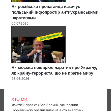
Як російська пропаганда накачує
польський інфопростір антиукраїнськими
наративами
05.07.2026
Як москва поширює наратив про Україну,
як країну-терориста, що не прагне миру
26.06.2026
ХТО МИ:
Фактчек-проєкт «Без Брехні» заснований
Громадською організацією «Центр аналітики і