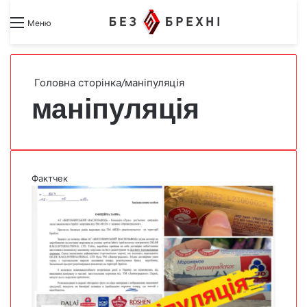
Search for
Switch skin
Меню
Головна сторінка
/
маніпуляція
маніпуляція
Фактчек