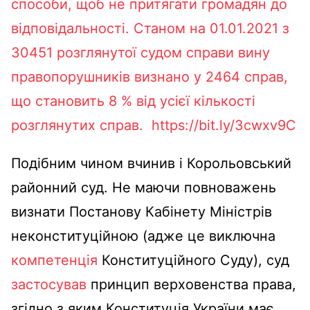
способи, щоб не притягати громадян до
відповідальності.
Станом на 01.01.2021 з
30451 розглянутої судом справи вину
правопорушників визнано у 2464 справ,
що становить 8 % від усієї кількості
розглянутих справ. https://bit.ly/3cwxv9C
Подібним чином вчинив і Корольовський
районний суд. Не маючи повноважень
визнати Постанову Кабінету Міністрів
неконституційною (адже це виключна
компетенція
Конституційного Суду), суд
застосував
принцип верховенства права,
згідно з яким Конституція України має