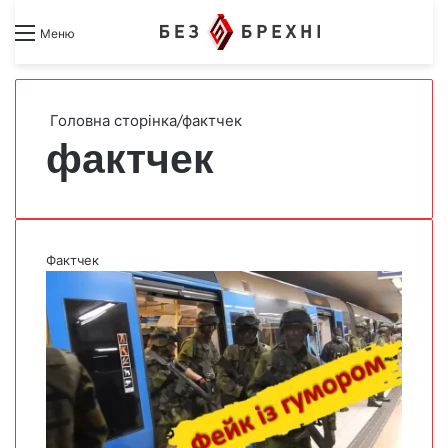
Search for
Switch skin
Меню
Головна сторінка
/
фактчек
фактчек
Фактчек