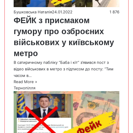
Бушковська Наталія
24.01.2022
1 876
ФЕЙК з присмаком
гумору про озброєних
військових у київському
метро
В сатиричному пабліку “Баба і кіт” з’явився пост з
відео військових в метро з підписом до посту: “Тим
часом в…
Read More »
Тернопілля