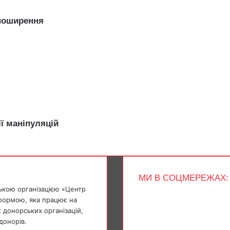
 поширення
ї маніпуляцій
МИ В СОЦМЕРЕЖАХ:
ькою організацією «Центр
Facebook
тформою, яка працює на
X
 донорських організацій,
YouTube
донорів.
Instagram