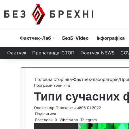
Головна
Фактчек-Лаб
БезБ-Video
Інфографіка
Фактчек
Пропаганда-СТОП
Фактчек NEWS
COV
Головна сторінка
/
Фактчек-лабораторія
/
Прог
Програми тренінгів
Типи сучасних 
Олександр Гороховський
05.01.2022
Поділитися
Facebook
X
WhatsApp
Telegram