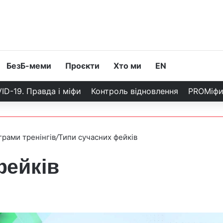
БезБ-меми
Проєкти
Хто ми
EN
ID-19. Правда і міфи
Контроль відновлення
PROМіф
рами тренінгів
/
Типи сучасних фейків
фейків