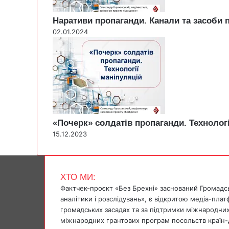
Наративи пропаганди. Канали та засоби
02.01.2024
«Почерк» солдатів пропаганди. Технологі
15.12.2023
ХТО МИ:
Фактчек-проєкт «Без Брехні» заснований Громадс
аналітики і розслідувань», є відкритою медіа-пла
громадських засадах та за підтримки міжнародних
міжнародних грантових програм посольств країн-