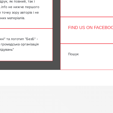
Telegram
рук, як повний, так і
TikTok
e.info не нижче першого
точку зору авторів і не
мних матеріалів.
FIND US ON FACEBO
ні" та логотип "БезБ" -
 громадська організація
лідувань"
Пошук