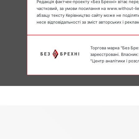
Редакція фактчек-проекту «Без Брехні» вітає перед
частковий, за умови посилання на www.without-li
абзацу тексту Керівництво сайту може не поділяти 
несе відповідальності за зміст авторських і рекла
Торгова марка "Без Брех
зареєстровані. Власник:
"Центр аналітики і розс
Facebook
X
Messenger
Messenger
Facebook
X
Telegram
Back
to
top
button