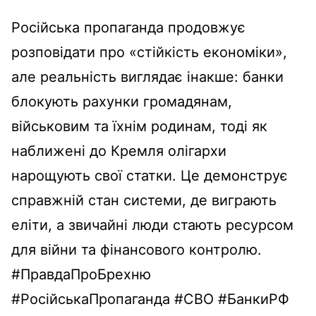
Російська пропаганда продовжує
розповідати про «стійкість економіки»,
але реальність виглядає інакше: банки
блокують рахунки громадянам,
військовим та їхнім родинам, тоді як
наближені до Кремля олігархи
нарощують свої статки. Це демонструє
справжній стан системи, де виграють
еліти, а звичайні люди стають ресурсом
для війни та фінансового контролю.
#ПравдаПроБрехню
#РосійськаПропаганда #СВО #БанкиРФ