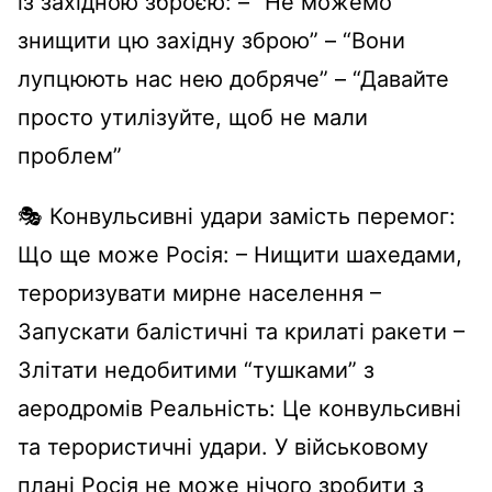
із західною зброєю: – “Не можемо
знищити цю західну зброю” – “Вони
лупцюють нас нею добряче” – “Давайте
просто утилізуйте, щоб не мали
проблем”
🎭 Конвульсивні удари замість перемог:
Що ще може Росія: – Нищити шахедами,
тероризувати мирне населення –
Запускати балістичні та крилаті ракети –
Злітати недобитими “тушками” з
аеродромів Реальність: Це конвульсивні
та терористичні удари. У військовому
плані Росія не може нічого зробити з