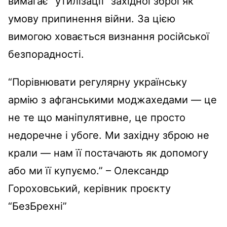
вимагає “утилізації” західної зброї як
умову припинення війни. За цією
вимогою ховається визнання російської
безпорадності.
“Порівнювати регулярну українську
армію з афганськими моджахедами — це
не те що маніпулятивне, це просто
недоречне і убоге. Ми західну зброю не
крали — нам її постачають як допомогу
або ми її купуємо.” – Олександр
Гороховський, керівник проєкту
“БезБрехні”