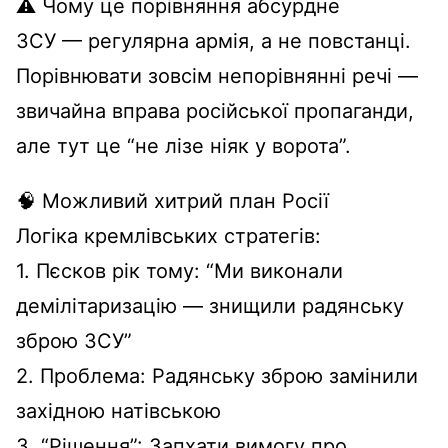
⚠️ Чому це порівняння абсурдне
ЗСУ — регулярна армія, а не повстанці.
Порівнювати зовсім непорівнянні речі —
звичайна вправа російської пропаганди,
але тут це “не лізе ніяк у ворота”.
🧠 Можливий хитрий план Росії
Логіка кремлівських стратегів:
1. Пєсков рік тому: “Ми виконали
демілітаризацію — знищили радянську
зброю ЗСУ”
2. Проблема: Радянську зброю замінили
західною натівською
3. “Рішення”: Запхати вимогу про