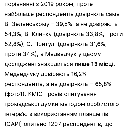
порівнянні з 2019 роком, проте
найбільше респондентів довіряють саме
В. Зеленському – 39,5%, а не довіряють
54,3%, В. Кличку (довіряють 33,8%, проти
52,8%), С. Притулі (довіряють 31,6%,
проти 34%), а Медведчук у цьому
досліджені знаходиться
лише 13 місці
.
Медведчуку довіряють 16,2%
респондентів, а не довіряють − 65,8%
(фото1). КМІС провів опитування
громадської думки методом особистого
інтерв’ю з використанням планшетів
(САРІ) опитано 1207 респондентів, що