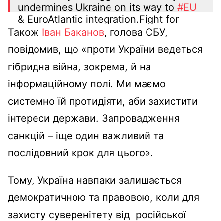
undermines Ukraine on its way to
#EU
& EuroAtlantic integration.Fight for
independence is fight in the information
Також
Іван Баканов
, голова СБУ,
war for truth & European values
повідомив, що «проти України ведеться
— Володимир Зеленський
гібридна війна, зокрема, й на
(@ZelenskyyUa)
February 3, 2021
інформаційному полі. Ми маємо
системно їй протидіяти, аби захистити
інтереси держави. Запровадження
санкцій – іще один важливий та
послідовний крок для цього».
Тому, Україна навпаки залишається
демократичною та правовою, коли для
захисту суверенітету від російської