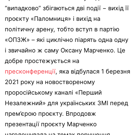
“випадково” збігаються дві події − вихід її
проєкту «Паломниця» і вихід на
політичну арену, тобто вступ в партію
«ОПЗЖ» – які циклічно піарять одна одну
і звичайно ж саму Оксану Марченко. Це
добре простежується на
пресконференції
, яка відбулася 1 березня
2021 року на новоствореному
проросійському каналі «Перший
Незалежний» для українських ЗМІ перед
прем’єрою проєкту. Впродовж
презентації проєкту Марченко
наголошувала на темах порушення