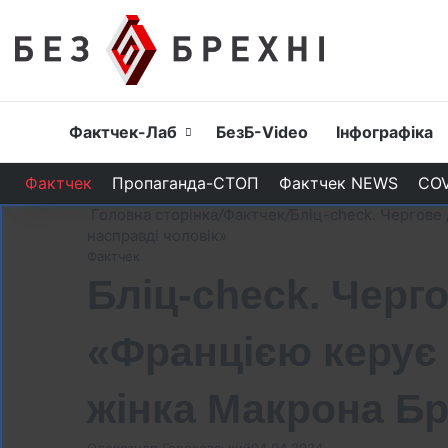
Головна
Фактчек-Лаб
БезБ-Video
Інфографіка
Фактчек
Пропаганда-СТОП
Фактчек NEWS
COV
Головна сторінка
/
Фактчек
/
Бліц-check. Чергове 
насправді чоловік»
Фактчек
Бліц-check. Черг
«Францією керує 
жінка Макрона Бр
Олександр Гороховський
04.04.2024