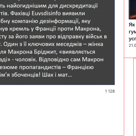
Як
гу
ус
21.
1 128