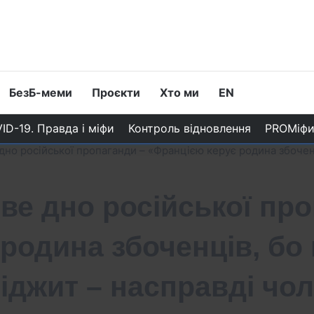
БезБ-меми
Проєкти
Хто ми
EN
ID-19. Правда і міфи
Контроль відновлення
PROМіф
дно російської пропаганди – «Францією керує родина збочен
ове дно російської пр
родина збоченців, бо
іджит – насправді чол