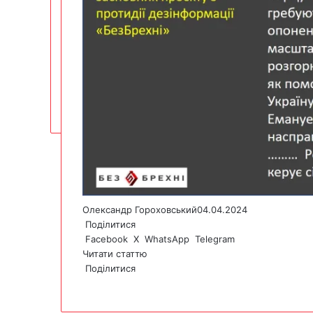
Олександр Гороховський
04.04.2024
Поділитися
Facebook
X
WhatsApp
Telegram
Читати статтю
Поділитися
F
X
W
T
V
P
a
h
e
i
r
c
a
l
b
i