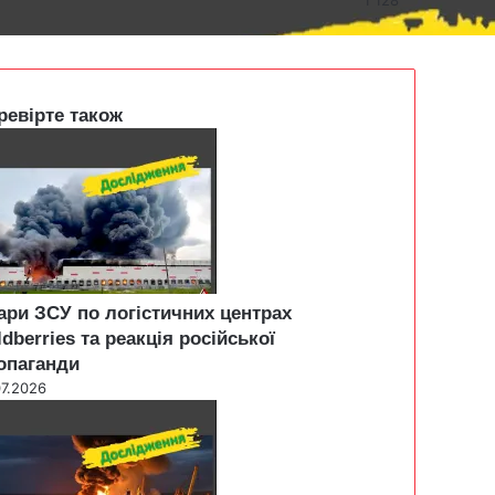
ревірте також
ари ЗСУ по логістичних центрах
ldberries та реакція російської
опаганди
07.2026