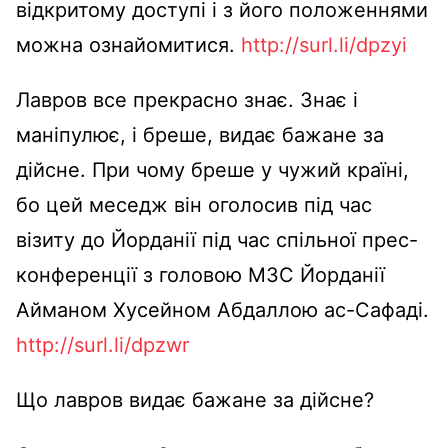
відкритому доступі і з його положеннями
можна ознайомитися.
http://surl.li/dpzyi
Лавров все прекрасно знає. Знає і
маніпулює, і бреше, видає бажане за
дійсне. При чому бреше у чужий країні,
бо цей меседж він оголосив під час
візиту до Йорданії під час спільної прес-
конференції з головою МЗС Йорданії
Айманом Хусейном Абдаллою ас-Сафаді.
http://surl.li/dpzwr
Що лавров видає бажане за дійсне?