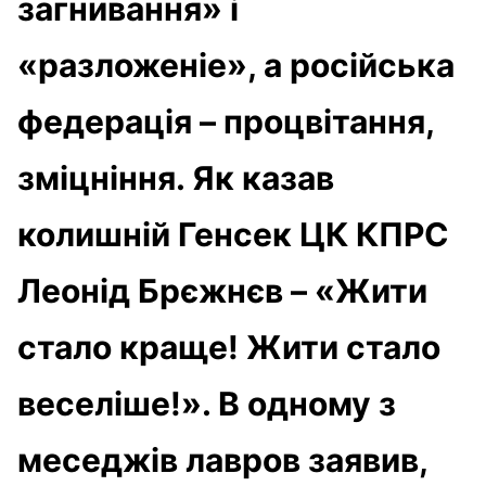
загнивання» і
«разложеніе», а російська
федерація – процвітання,
зміцніння. Як казав
колишній Генсек ЦК КПРС
Леонід Брєжнєв – «Жити
стало краще! Жити стало
веселіше!». В одному з
меседжів лавров заявив,