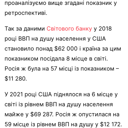
проаналізуємо вище згадані показник у
ретроспективі.
Так за даними
Світового банку
у 2018
році ВВП на душу населення у США
становило понад $62 000 і країна за цим
показником посідала 8 місце в світі.
Росія ж була на 57 місці із показником –
$11 280.
У 2021 році США піднялося на 6 місце у
світі із рівнем ВВП на душу населення
майже у $69 287. Росія ж опустилася на
59 місце із рівнем ВВП на душу у $12 172.