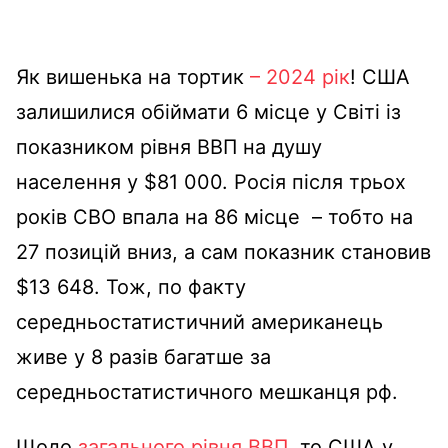
Як вишенька на тортик
– 2024 рік
! США
залишилися обіймати 6 місце у Світі із
показником рівня ВВП на душу
населення у $81 000. Росія після трьох
років СВО впала на 86 місце – тобто на
27 позицій вниз, а сам показник становив
$13 648. Тож, по факту
середньостатистичний американець
живе у 8 разів багатше за
середньостатистичного мешканця рф.
Щодо
загального рівня ВВП
, то США у