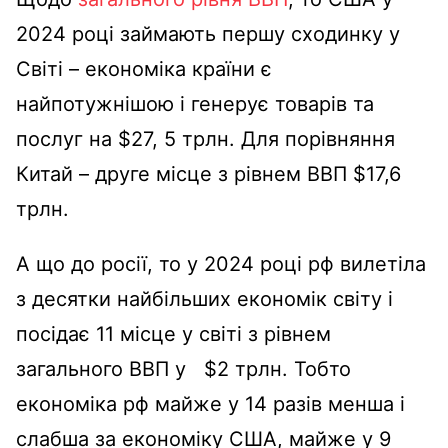
2024 році займають першу сходинку у
Світі – економіка країни є
найпотужнішою і генерує товарів та
послуг на $27, 5 трлн. Для порівняння
Китай – друге місце з рівнем ВВП $17,6
трлн.
А що до росії, то у 2024 році рф вилетіла
з десятки найбільших економік світу і
посідає 11 місце у світі з рівнем
загального ВВП у $2 трлн. Тобто
економіка рф майже у 14 разів менша і
слабша за економіку США, майже у 9