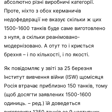
абсолютно різні виробничі категорії.
Проте, ніхто з обох керманичів
недофедерації не вказує скільки ж цих
1500-1600 танків буде саме виготовлено
з нуля, а скільки реанімовано-
модернізовано. А отут то і криється
брехня – і по кількості, і по якості.
Як повідомляє у звіті за 25 березня
Інститут вивчення війни (ISW) щомісяця
Росія втрачає приблизно 150 танків, тому
(щоб досягти заявлених 1500-1600
одиниць. – ред.) їй доведеться
виготовити 1350 танків за 9 наступних