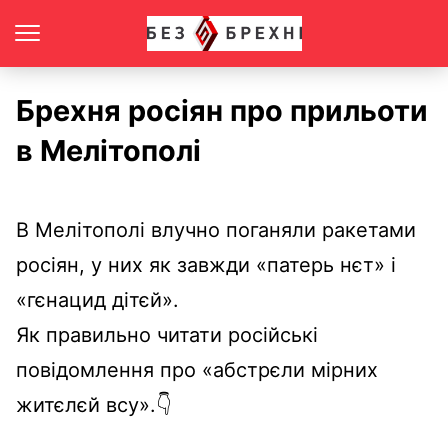
Брехня росіян про прильоти
в Мелітополі
В Мелітополі влучно поганяли ракетами
росіян, у них як завжди «патерь нєт» і
«гєнацид дітєй».
Як правильно читати російські
повідомлення про «абстрєли мірних
житєлєй всу».👇