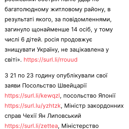
багатолюдному житловому району, в
результаті якого, за повідомленнями,
загинуло щонайменше 14 осіб, у тому
числі 6 дітей. росія продовжує
знищувати Україну, не зацікавлена ​​у
світі».
https://surl.li/rrouud
З 21 по 23 годину опублікували свої
заяви Посольство Швейцарії
https://surl.li/kewqzl
, посольство Японії
https://surl.lu/yzhtzk
, Міністр закордонних
справ Чехії Ян Липовський
https://surl.li/zettea
, Міністерство