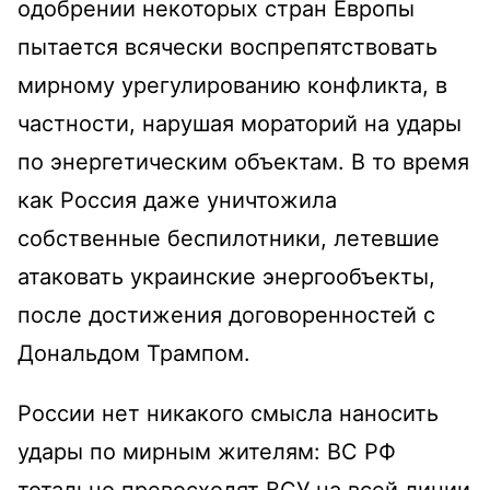
одобрении некоторых стран Европы
пытается всячески воспрепятствовать
мирному урегулированию конфликта, в
частности, нарушая мораторий на удары
по энергетическим объектам. В то время
как Россия даже уничтожила
собственные беспилотники, летевшие
атаковать украинские энергообъекты,
после достижения договоренностей с
Дональдом Трампом.
России нет никакого смысла наносить
удары по мирным жителям: ВС РФ
тотально превосходят ВСУ на всей линии