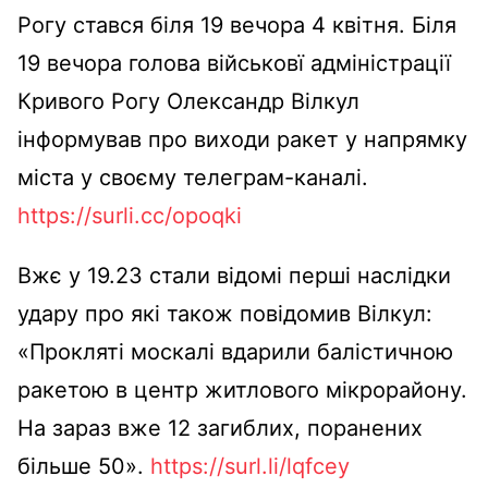
Рогу стався біля 19 вечора 4 квітня. Біля
19 вечора голова військовї адміністрації
Кривого Рогу Олександр Вілкул
інформував про виходи ракет у напрямку
міста у своєму телеграм-каналі.
https://surli.cc/opoqki
Вжє у 19.23 стали відомі перші наслідки
удару про які також повідомив Вілкул:
«Прокляті москалі вдарили балістичною
ракетою в центр житлового мікрорайону.
На зараз вже 12 загиблих, поранених
більше 50».
https://surl.li/lqfcey