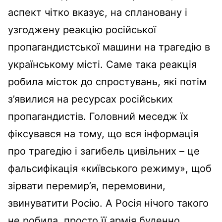
аспект чітко вказує, на сплановану і
узгоджену реакцію російської
пропагандистської машини на трагедію в
українському місті. Саме така реакція
робила місток до спростувань, які потім
з’явилися на ресурсах російських
пропагандистів. Головний меседж їх
фіксувався на тому, що вся інформація
про трагедію і загибель цивільних – це
фальсифікація «київського режиму», щоб
зірвати перемир’я, перемовини,
звинуватити Росію. А Росія нічого такого
не робила, просто її армія буденно