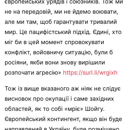
європейських урядів і союзників. Тож ми
не на передовій, ми не йдемо воювати,
але ми там, щоб гарантувати тривалий
мир. Це пацифістський підхід. Єдині, хто
міг би в цей момент спровокувати
конфлікт, войовничу ситуацію, були б
росіяни, якби вони знову вирішили
розпочати агресію»
https://surl.li/wrgixh
Тож із вище вказаного аж ніяк не слідує
висновок про окупації і саме західних
областей, як то собі «мріє» Шойгу.
Європейський контингент, якщо він буде
направлений в Україну, буде розміщено